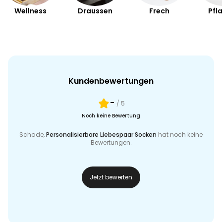
Wellness
Draussen
Frech
Pfl
Kundenbewertungen
-
/ 5
Noch keine Bewertung
Schade,
Personalisierbare Liebespaar Socken
hat noch keine
Bewertungen.
Jetzt bewerten