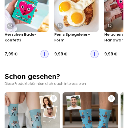
Maße S flach ausgelegt ca. 37 x 7 cm; M flach ausgelegt ca. 44
x 8 cm; L flach ausgelegt ca. 45,5 x 9 cm
Herzchen Bade-
Penis Spiegeleier-
Herzchen
Konfetti
Form
Handwärm
7,99 €
9,99 €
9,99 €
Schon gesehen?
Diese Produkte könnten dich auch interessieren