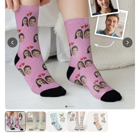
Personalisierbar
Personalisierbares Handtuch
Maritim mit Text
über 1.900
34,99 €
mal gekauft
Personalisierbar
Personalisierbares Retro-
Handtuch mit Text
über 2.400
34,99 €
mal gekauft
Ice Cooler - Kreativer
Flaschenkühler
29,99 €
über 9.700
mal gekauft