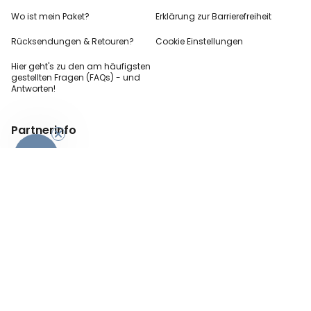
Wo ist mein Paket?
Erklärung zur Barrierefreiheit
Rücksendungen & Retouren?
Cookie Einstellungen
Hier geht's zu den
am häufigsten
gestellten
Fragen (FAQs) - und
Antworten!
Partnerinfo
-10%
Pressekontakt
B2B Anfragen
Content Creator
Zahlungsart
AGB
Sicherheit und Datenschutz
Impressum