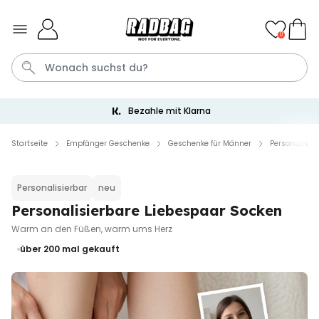
Skip to Content
0
Bezahle mit Klarna
Bier
Socken
Aperol
Kissen
Handtuch
Startseite
Empfänger Geschenke
Geschenke für Männer
Personalisie
Personalisierbar
Personalisierbar
neu
Personalisierbares Handtuch
mit Getränken und Spruch
Personalisierbare Liebespaar Socken
über 10.000
34,99 €
Warm an den Füßen, warm ums Herz
mal gekauft
über 200
mal gekauft
Personalisierbar
Personalisierbares Aperol
Spritz Glas mit Name
über 19.400
16,99 €
mal gekauft