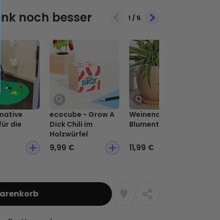
nk noch besser
1
/
5
mative
ecocube - Grow A
Weinender
Ge
für die
Dick Chili im
Blumentopf
Ka
Holzwürfel
9,99 €
11,99 €
5,
Warenkorb