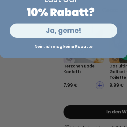
10% Rabatt?
Mach dein Gesche
Ja, gerne!
Nein, ich mag keine Rabatte
Herzchen Bade-
Das ulti
Konfetti
Golfset 
Toilette
7,99 €
9,99 €
In den 