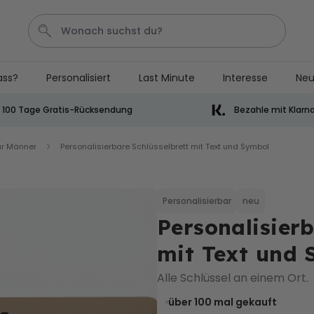
ass?
Personalisiert
Last Minute
Interesse
Neu
Bier
Socken
Aperol
Handtuch
Spiel
100 Tage Gratis-Rücksendung
Bezahle mit Klarn
ür Männer
Personalisierbare Schlüsselbrett mit Text und Symbol
Personalisierbar
Personalisierbares Handtuch
mit Getränken und Spruch
über 10.000
34,99 €
Personalisierbar
neu
mal gekauft
Personalisierb
Personalisierbar
Personalisierbares Retro-
mit Text und
Handtuch mit Text
Alle Schlüssel an einem Ort.
über 2.400
34,99 €
mal gekauft
über 100
mal gekauft