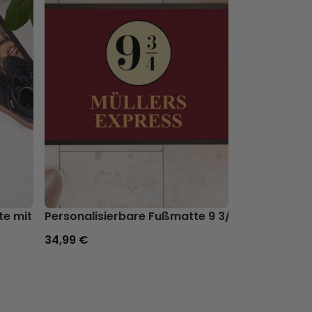
te mit Gesicht
Personalisierbare Fußmatte 9 3/4
Personalisi
34,99 €
34,99 €