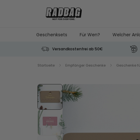
Skip to Content
Geschenksets
Für Wen?
Welcher Anl
Versandkostenfrei ab 50€
Startseite
Empfänger Geschenke
Geschenke f