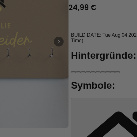
Personalisierbar
24,99 €
Personalisierbares Aperol
Spritz Glas mit Name
über 19.400
16,99 €
mal gekauft
Personalisierbar
Personalisierbares Handtuch
Maritim mit Text
über 1.900
34,99 €
mal gekauft
Personalisierbar
Personalisierbare Schürze
Pizzeria mit Gesicht
über 1.900
29,99 €
mal gekauft