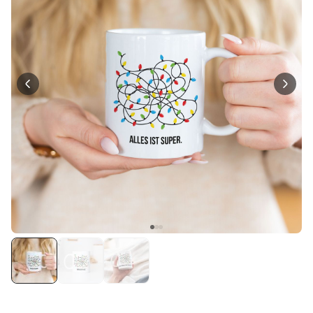
Personalisierbar
Personalisierbares Aperol
Spritz Glas mit Name
über 19.400
16,99 €
mal gekauft
Personalisierbar
Personalisierbare Schürze
Pizzeria mit Gesicht
über 1.900
29,99 €
mal gekauft
Personalisierbarer Duftbaum
2er Set im Polaroid-Look
19,99 €
über 13.900
mal gekauft