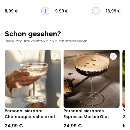
aufhängen wollt, könnt ihr das ja noch immer machen. Wie ihr wollt.
8,99 €
9,99 €
13,99 €
Schon gesehen?
Diese Produkte könnten dich auch interessieren
Personalisierbare
Personalisierbares
Per
Champagnerschale mit
Espresso Martini Glas
Gla
Text
24,99 €
24,99 €
16,