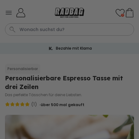
Skip to Content
0
Bezahle mit Klarna
Bier
Socken
Aperol
Kissen
Handtuch
Personalisierbar
Personalisierbare Espresso Tasse mit
Personalisierbar
Personalisierbares Handtuch
drei Zeilen
mit Getränken und Spruch
Das perfekte Tässchen für deine Liebsten.
über 10.000
34,99 €
mal gekauft
(1)
über 500
mal gekauft
Personalisierbar
Personalisierbares Aperol
Spritz Glas mit Name
über 19.400
16,99 €
mal gekauft