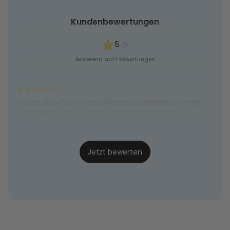
Kundenbewertungen
5
/5
Basierend auf 1 Bewertungen
Ich gab diese Tasse meiner Mutter zum Muttertag. Sie hatte
grosse Freude. Ich werde Sie gerne weiter empfehlen.
ESPRESSO-MÄME
19.05.24
Jetzt bewerten