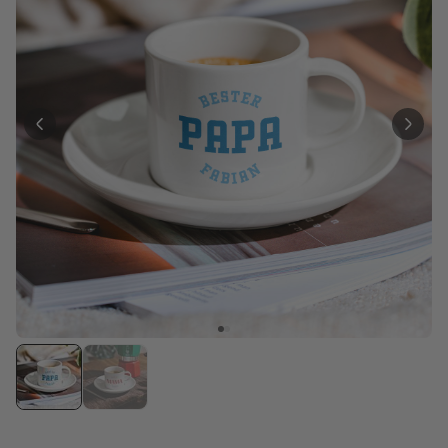
Personalisierbar
Personalisierbares Handtuch
Maritim mit Text
über 1.900
34,99 €
mal gekauft
Personalisierbar
Personalisierbares Retro-
Handtuch mit Text
über 2.400
34,99 €
mal gekauft
Ice Cooler - Kreativer
Flaschenkühler
29,99 €
über 9.700
mal gekauft