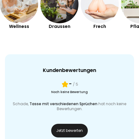
Wellness
Draussen
Frech
Pfl
Kundenbewertungen
-
/ 5
Noch keine Bewertung
Schade,
Tasse mit verschiedenen Sprüchen
hat noch keine
Bewertungen.
Jetzt bewerten