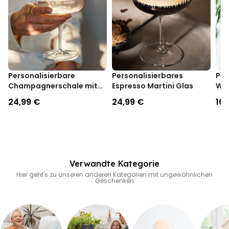
Maße ca. 9,5 cm hoch, Durchmesser ca. 8 cm; Henkel ca. 4,5 cm
breit
Gewicht ca. 300 Gramm
Geeignet für den Geschirrspüler (Handwäsche empfohlen)
Personalisierbare
Personalisierbares
Per
Champagnerschale mit
Espresso Martini Glas
Wei
Text
Mo
24,99 €
24,99 €
16,
Verwandte Kategorie
Hier geht's zu unseren anderen Kategorien mit ungewöhnlichen
Geschenken