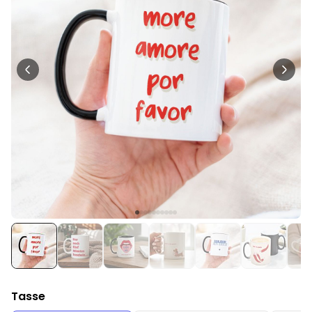
Personalisierbar
Personalisierbares Aperol
Spritz Glas mit Name
über 19.400
16,99 €
mal gekauft
Personalisierbar
Personalisierbares Handtuch
Maritim mit Text
über 1.900
34,99 €
mal gekauft
Personalisierbar
Personalisierbare Schürze
Pizzeria mit Gesicht
über 1.900
29,99 €
mal gekauft
Tasse