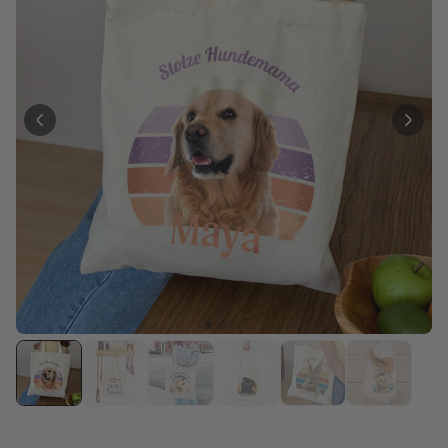
Personalisierbar
Personalisierbares Aperol
Spritz Glas mit Name
über 19.400
16,99 €
mal gekauft
Personalisierbar
Personalisierbare Schürze
Pizzeria mit Gesicht
über 1.900
29,99 €
mal gekauft
Personalisierbar
Personalisierbare
Champagnerschale mit Text
über 2.000
24,99 €
mal gekauft