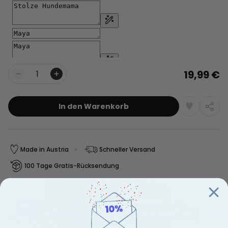
19,99 €
Menge
In den Warenkorb
Made in Austria
Schneller Versand
100 Tage Gratis-Rücksendung
Voraussichtliche Lieferung:
Mi, 12.08 – Do, 13.08
Versandkostenfrei ab 50€
Mehr erfahren