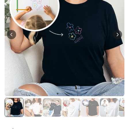
Personalisierbar
Personalisierbares Aperol
Spritz Glas mit Name
über 19.400
16,99 €
mal gekauft
Personalisierbar
Personalisierbares Handtuch
Maritim mit Text
über 1.900
34,99 €
mal gekauft
Personalisierbar
Personalisierbare Schürze
Pizzeria mit Gesicht
über 1.900
29,99 €
mal gekauft