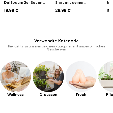
Duftbaum 2er Set im
Shirt mit deiner
Eie
Polaroid-Look
Zeichnung vorne und
Ges
19,99 €
29,99 €
19,
hinten
Verwandte Kategorie
Hier geht's zu unseren anderen Kategorien mit ungewöhnlichen
Geschenken
Wellness
Draussen
Frech
Pfl