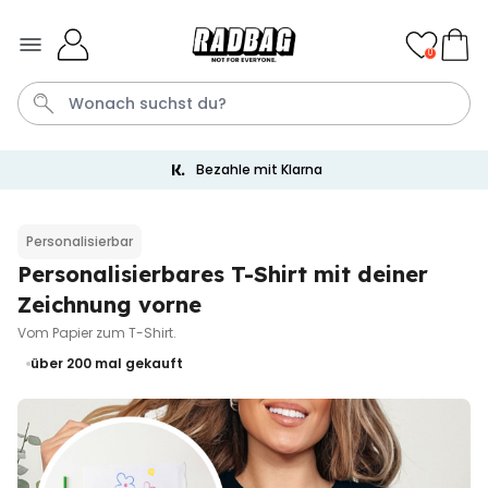
Skip to Content
0
Bezahle mit Klarna
Bier
Socken
Aperol
Handtuch
Spiel
Personalisierbar
Personalisierbares T-Shirt mit deiner
Personalisierbar
Personalisierbares Handtuch
Zeichnung vorne
mit Getränken und Spruch
Vom Papier zum T-Shirt.
über 10.000
34,99 €
mal gekauft
über 200
mal gekauft
Personalisierbar
Personalisierbares Retro-
Handtuch mit Text
über 2.400
34,99 €
mal gekauft