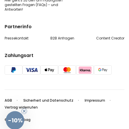
Hier geht's zu den
am häufigsten
gestellten
Fragen (FAQs) - und
Antworten!
Partnerinfo
Pressekontakt
B2B Anfragen
Content Creator
Zahlungsart
AGB
Sicherheit und Datenschutz
Impressum
Vertrag widerrufen
-10%
© 2026 radbag