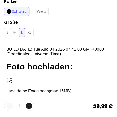
Farbe
Schwarz
Weiß
Größe
S
M
L
XL
29,99 €
Menge