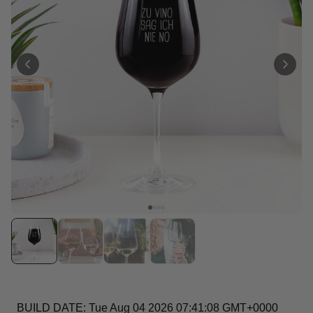
Personalisierbar
Personalisierbares Aperol
Spritz Glas mit Name
über 19.400
16,99 €
mal gekauft
Personalisierbar
Personalisierbares Handtuch
Maritim mit Text
über 1.900
34,99 €
mal gekauft
Personalisierbar
Personalisierbare Schürze
Pizzeria mit Gesicht
über 1.900
29,99 €
mal gekauft