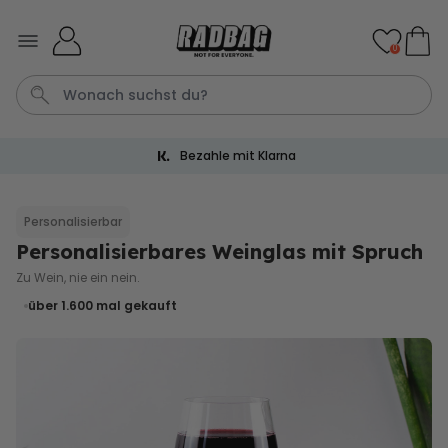
Skip to Content
0
Bezahle mit Klarna
Bier
Socken
Aperol
Handtuch
Spiel
Personalisierbar
Personalisierbares Weinglas mit Spruch
Personalisierbar
Personalisierbares Handtuch
Zu Wein, nie ein nein.
mit Getränken und Spruch
über 1.600
mal gekauft
über 10.000
34,99 €
mal gekauft
Personalisierbar
Personalisierbares Retro-
Handtuch mit Text
über 2.400
34,99 €
mal gekauft