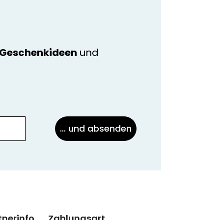
e Geschenkideen
und
... und absenden
tnerinfo
Zahlungsart