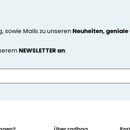
g, sowie Mails zu unseren
Neuheiten, genial
nserem
NEWSLETTER an
:
ragen?
Über radbag
Par