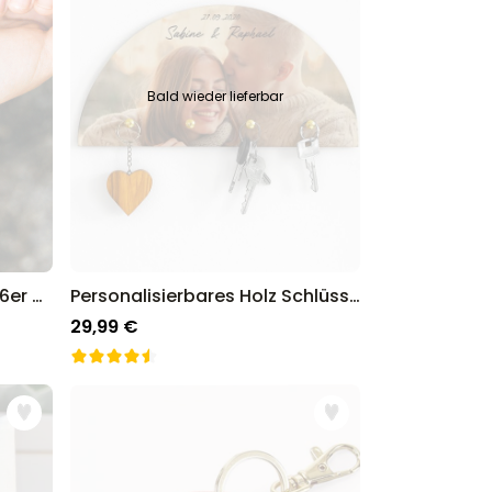
Bald wieder lieferbar
Personalisierbare Tattoos 6er Set Oktoberfest
Personalisierbares Holz Schlüsselbrett mit Foto und Text
29,99 €