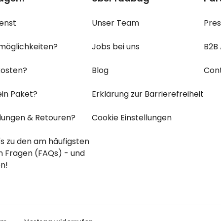
enst
Unser Team
Pre
möglichkeiten?
Jobs bei uns
B2B
osten?
Blog
Con
ein Paket?
Erklärung zur Barrierefreiheit
ungen & Retouren?
Cookie Einstellungen
's zu den
am häufigsten
en
Fragen (FAQs) - und
n!