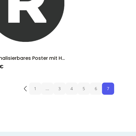
Personalisierbares Poster mit Haustier Illustration
 €
1
...
3
4
5
6
7