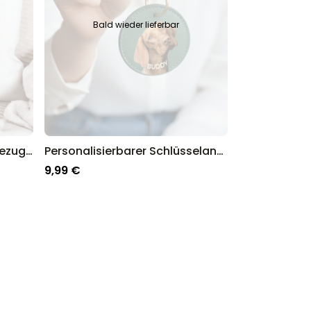
Bald wieder lieferbar
Personalisierbarer Kissenbezug Wo alles Begann
Personalisierbarer Schlüsselanhänger Rund mit deinem Haustier
9,99 €