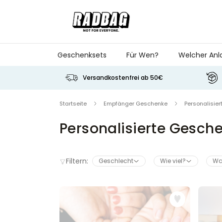
Skip to Content
Geschenksets
Für Wen?
Welcher Anl
Versandkostenfrei ab 50€
Startseite
Empfänger Geschenke
Personalisie
Personalisierte Gesch
Filtern:
Geschlecht
Wie viel?
Wa