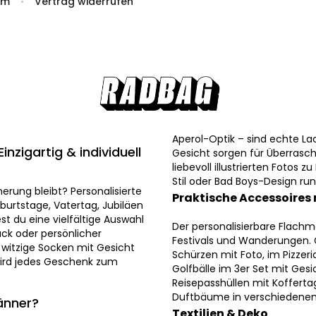
um
Vertrag widerrufen
Aperol-Optik – sind echte La
nzigartig & individuell
Gesicht sorgen für Überrasch
liebevoll illustrierten Fotos 
Stil oder Bad Boys-Design ru
erung bleibt? Personalisierte
Praktische Accessoires 
burtstage, Vatertag, Jubiläen
t du eine vielfältige Auswahl
Der personalisierbare Flachm
uck oder persönlicher
Festivals und Wanderungen. G
 witzige Socken mit Gesicht
Schürzen mit Foto, im Pizzeri
wird jedes Geschenk zum
Golfbälle im 3er Set mit Ges
Reisepasshüllen mit Koffertag
Duftbäume in verschiedenen
änner?
Textilien & Deko