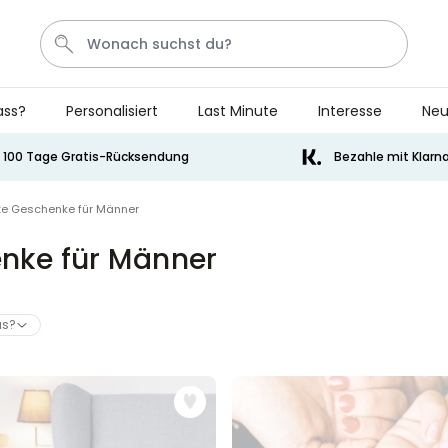
ass?
Personalisiert
Last Minute
Interesse
Neu
Bier
Socken
Aperol
Handtuch
Spiel
100 Tage Gratis-Rücksendung
Bezahle mit Klarn
Personalisierbar
rte Geschenke für Männer
Personalisierbares Handtuch
mit Getränken und Spruch
enke für Männer
über 10.000
34,99 €
mal gekauft
s?
Personalisierbar
Personalisierbares Retro-
Handtuch mit Text
über 2.400
34,99 €
mal gekauft
Personalisierbar