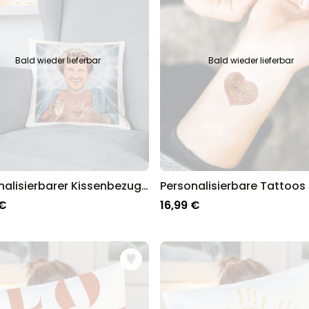
Personalisierbares Aperol
Spritz Glas mit Name
über 19.400
16,99 €
mal gekauft
Bald wieder lieferbar
Bald wieder lieferbar
Personalisierbar
Personalisierbares Handtuch
Maritim mit Text
über 1.900
34,99 €
mal gekauft
Personalisierbar
Personalisierbare Schürze
Personalisierbarer Kissenbezug mit Heiligenschein und Gesicht
Pizzeria mit Gesicht
 €
16,99 €
über 1.900
29,99 €
mal gekauft