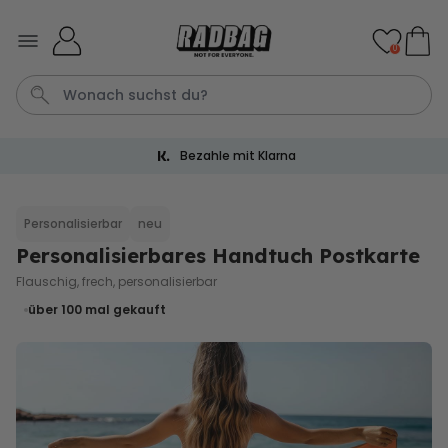
Skip to Content
0
Bezahle mit Klarna
Socken
Bier
Aperol
Kissen
Handtuch
Personalisierbar
neu
Personalisierbares Handtuch Postkarte
Personalisierbar
Personalisierbares Handtuch
Flauschig, frech, personalisierbar
mit Getränken und Spruch
über 100
mal gekauft
über 10.000
34,99 €
mal gekauft
Personalisierbar
Personalisierbares Handtuch
Maritim mit Text
über 1.900
34,99 €
mal gekauft