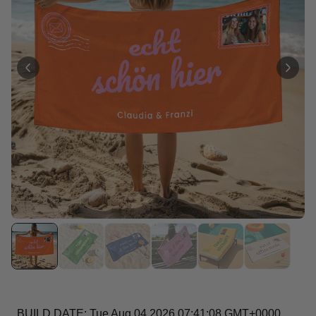
Personalisierbar
Personalisierbares Aperol
Spritz Glas mit Name
über 19.400
16,99 €
mal gekauft
Personalisierbar
Personalisierbares Retro-
Handtuch mit Text
über 2.400
34,99 €
mal gekauft
Personalisierbar
Personalisierbare
Champagnerschale mit Text
über 2.000
24,99 €
mal gekauft