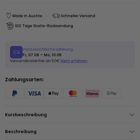
Made in Austria
Schneller Versand
100 Tage Gratis-Rücksendung
Voraussichtliche Lieferung:
Fr, 07.08 – Mo, 10.08
Versandkostenfrei ab 50€
Mehr erfahren
Zahlungsarten:
Kurzbeschreibung
Originelles Design im Postkarten-Look
Mit deinem Foto und Wunschtext
Beschreibung
Handtuchfarbe und Schrift individuell wählbar
Personalisierbares Handtuch Postkarte