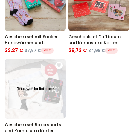
Geschenkset mit Socken,
Geschenkset Duftbaum
Handwärmer und
und Kamasutra Karten
Badekonfetti
32,27 €
29,73 €
37,97 €
34,98 €
-15%
-15%
Bald wieder lieferbar
Geschenkset Boxershorts
und Kamasutra Karten