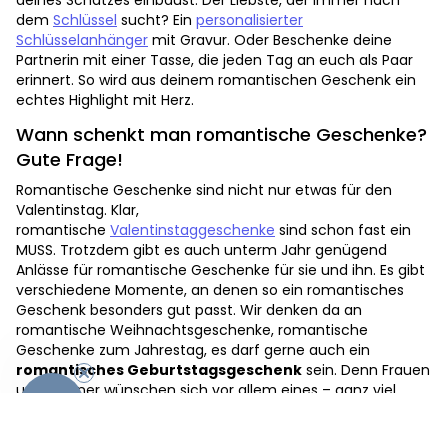
deines Schatzes einbaust. Der Liebste, der immer nach
dem
Schlüssel
sucht? Ein
personalisierter
Schlüsselanhänger
mit Gravur. Oder Beschenke deine
Partnerin mit einer Tasse, die jeden Tag an euch als Paar
erinnert. So wird aus deinem romantischen Geschenk ein
echtes Highlight mit Herz.
Wann schenkt man romantische Geschenke?
Gute Frage!
Romantische Geschenke sind nicht nur etwas für den
Valentinstag. Klar,
romantische
Valentinstaggeschenke
sind schon fast ein
MUSS. Trotzdem gibt es auch unterm Jahr genügend
Anlässe für romantische Geschenke für sie und ihn. Es gibt
verschiedene Momente, an denen so ein romantisches
Geschenk besonders gut passt. Wir denken da an
romantische Weihnachtsgeschenke, romantische
Geschenke zum Jahrestag, es darf gerne auch ein
romantisches Geburtstagsgeschenk
sein. Denn Frauen
und Männer wünschen sich vor allem eines – ganz viel
-10%
Liebe. Also etwas Romantisches muss her. Romantische
Geschenke zum Jahrestag sollten persönlich sein und sich