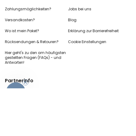
Zahlungsmöglichkeiten?
Jobs bei uns
Versandkosten?
Blog
Wo ist mein Paket?
Erklärung zur Barrierefreiheit
Rücksendungen & Retouren?
Cookie Einstellungen
Hier geht's zu den
am häufigsten
gestellten
Fragen (FAQs) - und
Antworten!
Partnerinfo
-10%
Pressekontakt
B2B Anfragen
Content Creator
Zahlungsart