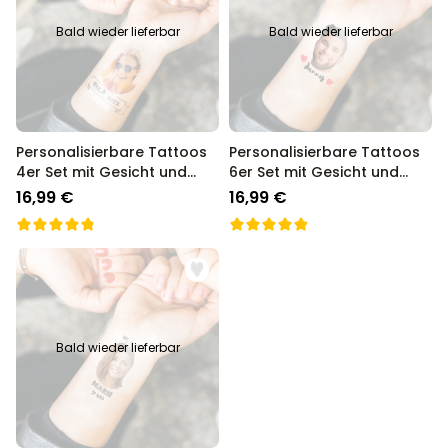
Bald wieder lieferbar
Bald wieder lieferbar
Personalisierbare Tattoos
Personalisierbare Tattoos
4er Set mit Gesicht und
6er Set mit Gesicht und
Banner
Text
16,99 €
16,99 €
Bald wieder lieferbar