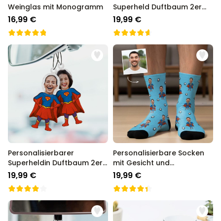
Weinglas mit Monogramm
Superheld Duftbaum 2er
Set mit Gesicht
16,99 €
19,99 €
Personalisierbarer
Personalisierbare Socken
Superheldin Duftbaum 2er
mit Gesicht und
Set mit Gesicht
Superhelden
19,99 €
19,99 €