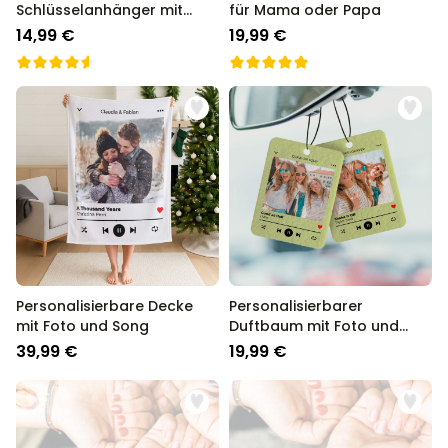
Schlüsselanhänger mit
für Mama oder Papa
Foto und Song
14,99 €
19,99 €
Personalisierbare Decke
Personalisierbarer
mit Foto und Song
Duftbaum mit Foto und
Song
39,99 €
19,99 €