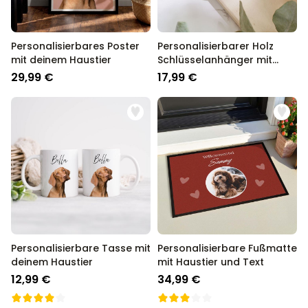
Wir bei radbag wissen was an Weihnachten gut ankommt,
schließlich sind wir seit über 13 Jahren der Go-To Shop für
personalisierte Geschenke in Deutschland.
Personalisierbares Poster
Personalisierbarer Holz
mit deinem Haustier
Schlüsselanhänger mit
Foto
29,99 €
17,99 €
Personalisierbare Tasse mit
Personalisierbare Fußmatte
deinem Haustier
mit Haustier und Text
12,99 €
34,99 €