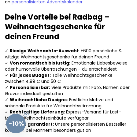
an
personalisierten Adventskalender
.
Deine Vorteile bei Radbag –
Weihnachtsgeschenke für
deinen Freund
✓
Riesige Weihnachts-Auswahl:
+600 persönliche &
witzige Weihnachtsgeschenke für deinen Freund
✓
Von romantisch bis lustig:
Emotionale Liebesbeweise
oder humorvolle Überraschungen – du entscheidest
✓
Für jedes Budget:
Tolle Weihnachtsgeschenke
zwischen 4,99 € und 50 €
✓
Personalisierbar:
Viele Produkte mit Foto, Namen oder
Gravur individuell gestalten
✓
Weihnachtliche Designs:
Festliche Motive und
saisonale Produkte für Weihnachtsstimmung
✓
Rechtzeitige Lieferung:
Express-Versand für Last-
Minute-Weihnachtseinkäufe verfügbar
-10%
✓
Freude garantiert:
Unsere personalisierten Bestseller
kommen bei Männern besonders gut an