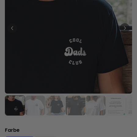
Personalisierbar
Personalisierbares Aperol
Spritz Glas mit Name
über 19.400
16,99 €
mal gekauft
Personalisierbar
Personalisierbare Schürze
Pizzeria mit Gesicht
über 1.900
29,99 €
mal gekauft
Personalisierbar
Personalisierbare
Champagnerschale mit Text
über 2.000
24,99 €
mal gekauft
Farbe