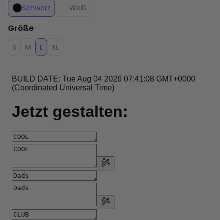
Schwarz
Weiß
Größe
S
M
L
XL