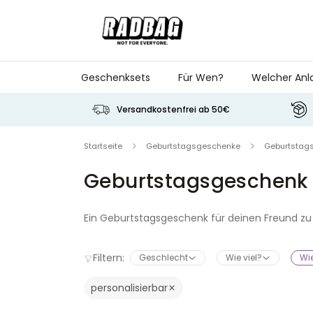
Skip to Content
Geschenksets
Für Wen?
Welcher Anl
Versandkostenfrei ab 50€
Startseite
Geburtstagsgeschenke
Geburtstags
Geburtstagsgeschenk 
Ein Geburtstagsgeschenk für deinen Freund zu fi
Radbag findest du originelle Geburtstagsgesc
Sportverein. Personalisierbar, witzig oder einfach
Filtern:
Geschlecht
Wie viel?
Wie
personalisierbar