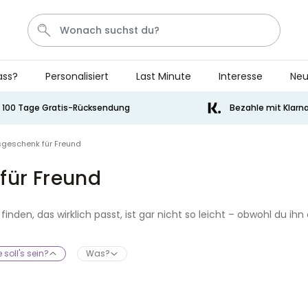
ass?
Personalisiert
Last Minute
Interesse
Neu
Bier
Socken
Aperol
Kissen
Handtuch
100 Tage Gratis-Rücksendung
Bezahle mit Klarn
Personalisierbar
geschenk für Freund
Personalisierbares Handtuch
mit Getränken und Spruch
für Freund
über 10.000
34,99 €
mal gekauft
nden, das wirklich passt, ist gar nicht so leicht – obwohl du ihn
Personalisierbar
henke für deinen Freund – egal ob für den besten Kumpel, den 
Personalisierbares Aperol
 richtig gut: Hier ist für jeden was dabei.
Spritz Glas mit Name
 soll's sein?
Was?
über 19.400
16,99 €
mal gekauft
Personalisierbar