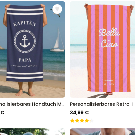
Personalisierbares Handtuch
Maritim mit Text
über 1.900
34,99 €
mal gekauft
Personalisierbar
Personalisierbares Retro-
Handtuch mit Text
über 2.400
34,99 €
mal gekauft
Ice Cooler - Kreativer
Flaschenkühler
über 9.700
29,99 €
mal gekauft
Personalisierbares Handtuch Maritim mit Text
 €
34,99 €