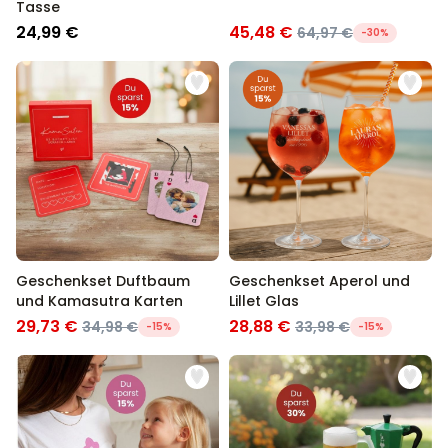
Tasse
24,99 €
45,48 €
64,97 €
-30%
Geschenkset Duftbaum
Geschenkset Aperol und
und Kamasutra Karten
Lillet Glas
29,73 €
28,88 €
34,98 €
33,98 €
-15%
-15%