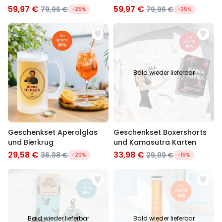
Hasenohren
59,97 €
59,97 €
79,96 €
79,96 €
-25%
-25%
Bald wieder lieferbar
Geschenkset Aperolglas
Geschenkset Boxershorts
und Bierkrug
und Kamasutra Karten
29,58 €
33,98 €
36,98 €
29,99 €
-20%
-15%
Bald wieder lieferbar
Bald wieder lieferbar