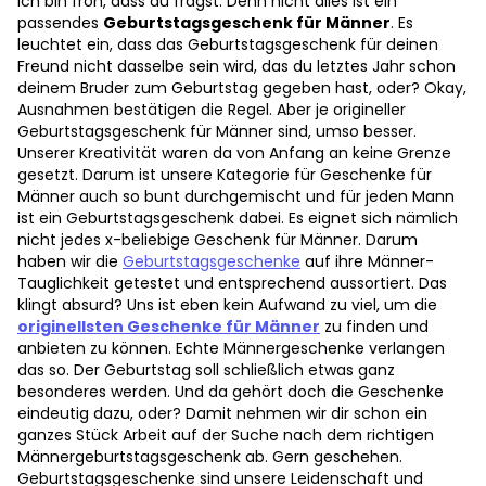
Ich bin froh, dass du fragst. Denn nicht alles ist ein
passendes
Geburtstagsgeschenk für Männer
. Es
leuchtet ein, dass das Geburtstagsgeschenk für deinen
Freund nicht dasselbe sein wird, das du letztes Jahr schon
deinem Bruder zum Geburtstag gegeben hast, oder? Okay,
Ausnahmen bestätigen die Regel. Aber je origineller
Geburtstagsgeschenk für Männer sind, umso besser.
Unserer Kreativität waren da von Anfang an keine Grenze
gesetzt. Darum ist unsere Kategorie für Geschenke für
Männer auch so bunt durchgemischt und für jeden Mann
ist ein Geburtstagsgeschenk dabei. Es eignet sich nämlich
nicht jedes x-beliebige Geschenk für Männer. Darum
haben wir die
Geburtstagsgeschenke
auf ihre Männer-
Tauglichkeit getestet und entsprechend aussortiert. Das
klingt absurd? Uns ist eben kein Aufwand zu viel, um die
originellsten Geschenke für Männer
zu finden und
anbieten zu können. Echte Männergeschenke verlangen
das so. Der Geburtstag soll schließlich etwas ganz
besonderes werden. Und da gehört doch die Geschenke
eindeutig dazu, oder? Damit nehmen wir dir schon ein
ganzes Stück Arbeit auf der Suche nach dem richtigen
Männergeburtstagsgeschenk ab. Gern geschehen.
Geburtstagsgeschenke sind unsere Leidenschaft und