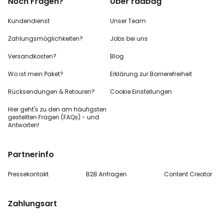
Noch Fragen?
Über radbag
Kundendienst
Unser Team
Zahlungsmöglichkeiten?
Jobs bei uns
Versandkosten?
Blog
Wo ist mein Paket?
Erklärung zur Barrierefreiheit
Rücksendungen & Retouren?
Cookie Einstellungen
Hier geht's zu den
am häufigsten
gestellten
Fragen (FAQs) - und
Antworten!
Partnerinfo
Pressekontakt
B2B Anfragen
Content Creator
Zahlungsart