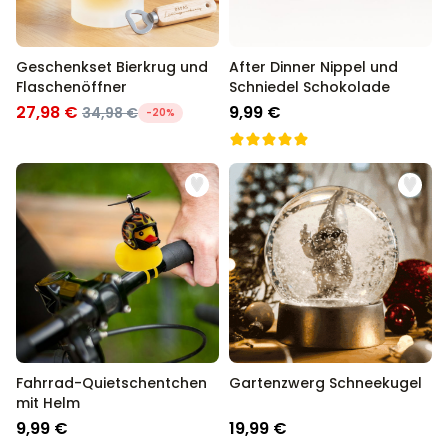
Geschenkset Bierkrug und
After Dinner Nippel und
Flaschenöffner
Schniedel Schokolade
27,98 €
9,99 €
34,98 €
-20%
Fahrrad-Quietschentchen
Gartenzwerg Schneekugel
mit Helm
9,99 €
19,99 €