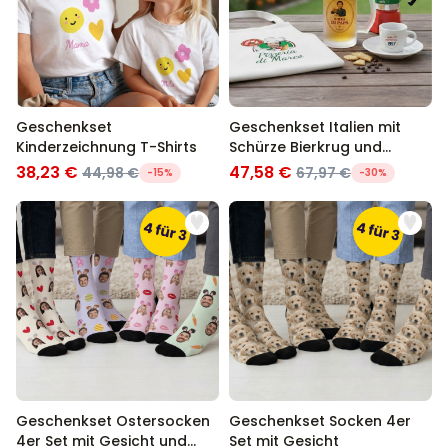
Geschenkset
Geschenkset Italien mit
Kinderzeichnung T-Shirts
Schürze Bierkrug und
Espresso Tasse
38,23 €
47,58 €
44,98 €
67,97 €
-15%
-30%
Geschenkset Ostersocken
Geschenkset Socken 4er
4er Set mit Gesicht und
Set mit Gesicht