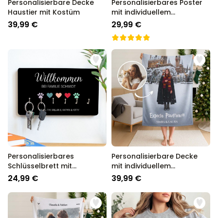
Personalisierbare Decke
Personalisierbares Poster
Haustier mit Kostüm
mit individuellem
Zauberdesign
39,99 €
29,99 €
Personalisierbares
Personalisierbare Decke
Schlüsselbrett mit
mit individuellem
Symbolen und Namen
Zauberdesign
24,99 €
39,99 €