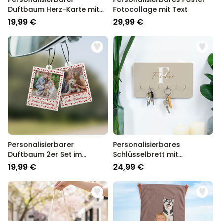
Duftbaum Herz-Karte mit
Fotocollage mit Text
Foto
19,99 €
29,99 €
Personalisierbarer
Personalisierbares
Duftbaum 2er Set im
Schlüsselbrett mit
Polaroid-Look mit Herzen
Monogramm
19,99 €
24,99 €