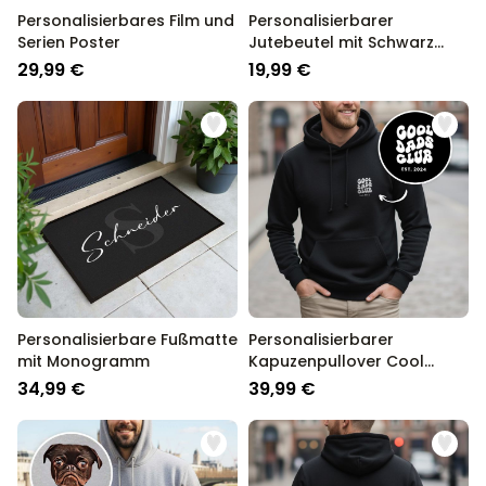
Personalisierbares Film und
Personalisierbarer
Serien Poster
Jutebeutel mit Schwarz
Weiß Fotos und Text
29,99 €
19,99 €
Personalisierbare Fußmatte
Personalisierbarer
mit Monogramm
Kapuzenpullover Cool
Moms & Dads Club
34,99 €
39,99 €