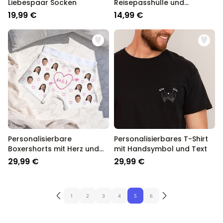
Liebespaar Socken
Reisepasshülle und
Koffertag mit Text
19,99 €
14,99 €
Personalisierbare
Personalisierbares T-Shirt
Boxershorts mit Herz und
mit Handsymbol und Text
Initialen
29,99 €
29,99 €
1
2
3
4
5
6