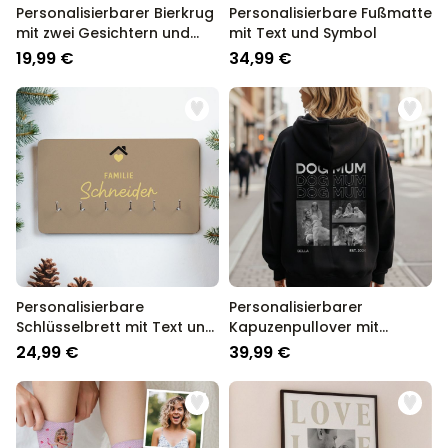
Personalisierbarer Bierkrug
Personalisierbare Fußmatte
mit zwei Gesichtern und
mit Text und Symbol
Logo
19,99 €
34,99 €
Personalisierbare
Personalisierbarer
Schlüsselbrett mit Text und
Kapuzenpullover mit
Symbol
Schwarz Weiß Fotos und
24,99 €
39,99 €
Text