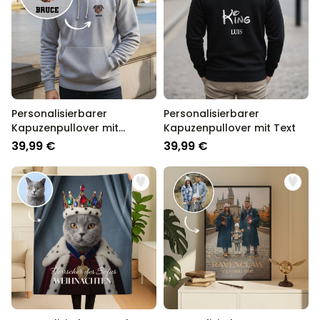
Personalisierbarer
Personalisierbarer
Kapuzenpullover mit
Kapuzenpullover mit Text
deinem Haustier als Comic
39,99 €
39,99 €