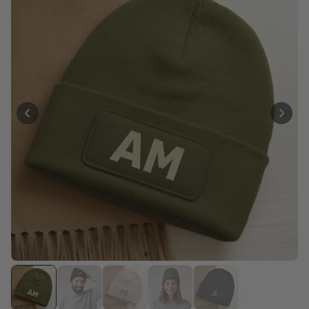
Personalisierbar
Personalisierbares Aperol
Spritz Glas mit Name
über 19.400
16,99 €
mal gekauft
Personalisierbar
Personalisierbares Handtuch
Maritim mit Text
über 1.900
34,99 €
mal gekauft
Personalisierbar
Personalisierbare Schürze
Pizzeria mit Gesicht
über 1.900
29,99 €
mal gekauft