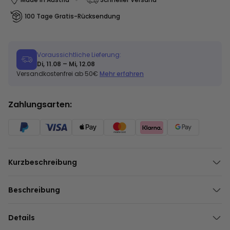
100 Tage Gratis-Rücksendung
Voraussichtliche Lieferung:
Di, 11.08 – Mi, 12.08
Versandkostenfrei ab 50€
Mehr erfahren
Zahlungsarten:
Kurzbeschreibung
Dein Monogramm
Auf lässiger Mütze
Beschreibung
Perfekt für kältere Tage
Personalisierbare Mütze mit Monogramm
In verschiedenen Farben
Unsere
Details
personalisierbare Mütze
mit Monogramm ist der perfekte
Mix aus cool und praktisch. Statt großer Worte landet dein