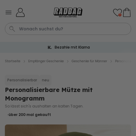
Skip to Content
0
Bezahle mit Klarna
Bier
Socken
Aperol
Handtuch
Spiel
Startseite
Empfänger Geschenke
Geschenke für Männer
Personalisi
Personalisierbar
Personalisierbar
neu
Personalisierbares Handtuch
mit Getränken und Spruch
Personalisierbare Mütze mit
über 10.000
Monogramm
34,99 €
mal gekauft
So lässt sich's aushalten an kalten Tagen.
Personalisierbar
über 200
mal gekauft
Personalisierbares Retro-
Handtuch mit Text
über 2.400
34,99 €
mal gekauft