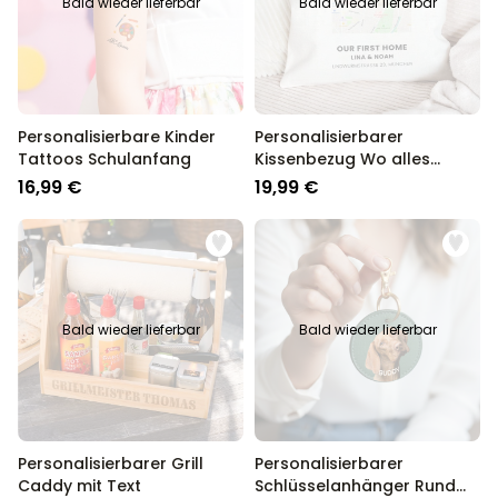
Bald wieder lieferbar
Bald wieder lieferbar
Personalisierbare Kinder
Personalisierbarer
Tattoos Schulanfang
Kissenbezug Wo alles
Begann
16,99 €
19,99 €
Bald wieder lieferbar
Bald wieder lieferbar
Personalisierbarer Grill
Personalisierbarer
Caddy mit Text
Schlüsselanhänger Rund