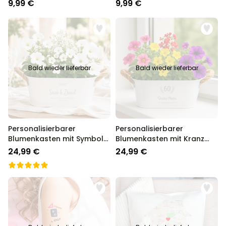
mit Monogramm
mit Text
9,99 €
9,99 €
Bald wieder lieferbar
Bald wieder lieferbar
Personalisierbarer
Personalisierbarer
Blumenkasten mit Symbol
Blumenkasten mit Kranz
und Text
und Text
24,99 €
24,99 €