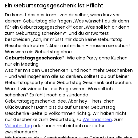
Ein Geburtstagsgeschenk ist Pflicht
Du kennst das bestimmt von dir selber, wenn kurz vor
deinem Geburtstag alle fragen „Was wünscht du dir denn
für ein Geburtstagsgeschenk?“ oder „Was soll ich dir denn
zum Geburtstag schenken?“. Und du antwortest
bescheiden „Ach, ihr müsst mir doch keine Geburtstag
Geschenke kaufen“. Aber mal ehrlich – müssen sie schon!
Was wäre ein Geburtstag ohne
Geburtstagsgeschenke
?! Wie eine Party ohne Kuchen:
nur ein Meeting.
Also her mit den Geschenken! Und noch mehr Geschenken
- und weil insgeheim alle so denken, solltest du auf keiner
Geburtstagsparty ohne Geburtstag Geschenk auftauchen.
Womit wir wieder bei der Frage wären: Was soll ich
schenken? Es fehlt noch die zündende
Geburtstagsgeschenke Idee. Aber hey – herzlichen
Glückwunsch! Dann bist du auf unserer Geburtstag
Geschenke-Seite ja vollkommen richtig. Wir haben nicht
nur Geschenke zum Geburtstag, zu
Weihnachten
, zum
Valentinstag
oder auch mal einfach nur so für
zwischendurch.
Wir haben auch x Geschenkideen zum Geburtstag, die sich