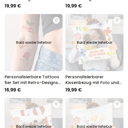
Freundinnen im Winter
Cartoon Familie
19,99 €
19,99 €
Bald wieder lieferbar
Bald wieder lieferbar
Personalisierbare Tattoos
Personalisierbarer
6er Set mit Retro-Designs
Kissenbezug mit Foto und
und Text
Text
16,99 €
19,99 €
Bald wieder lieferbar
Bald wieder lieferbar