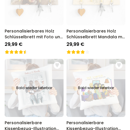
Personalisierbares Holz
Personalisierbares Holz
Schlüsselbrett mit Foto und
Schlüsselbrett Mandala mit
Text
Foto und Text
29,99 €
29,99 €
Bald wieder lieferbar
Bald wieder lieferbar
Personalisierbare
Personalisierbare
Kissenbezug-Illustration
Kissenbezug-Illustration