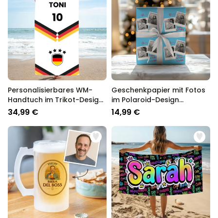
Personalisierbares WM-
Geschenkpapier mit Fotos
Handtuch im Trikot-Design
im Polaroid-Design
mit Text
personalisierbar
34,99 €
14,99 €