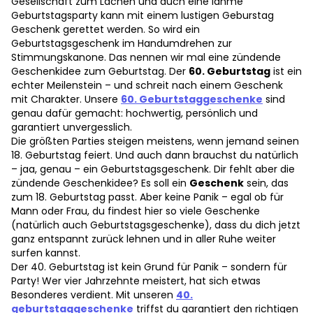
Gesellschaft zum Lachen und auch eine lahme
Geburtstagsparty kann mit einem lustigen Geburstag
Geschenk gerettet werden. So wird ein
Geburtstagsgeschenk im Handumdrehen zur
Stimmungskanone. Das nennen wir mal eine zündende
Geschenkidee zum Geburtstag. Der
60. Geburtstag
ist ein
echter Meilenstein – und schreit nach einem Geschenk
mit Charakter. Unsere
60. Geburtstaggeschenke
sind
genau dafür gemacht: hochwertig, persönlich und
garantiert unvergesslich.
Die größten Parties steigen meistens, wenn jemand seinen
18. Geburtstag feiert. Und auch dann brauchst du natürlich
– jaa, genau – ein Geburtstagsgeschenk. Dir fehlt aber die
zündende Geschenkidee? Es soll ein
Geschenk
sein, das
zum 18. Geburtstag passt. Aber keine Panik – egal ob für
Mann oder Frau, du findest hier so viele Geschenke
(natürlich auch Geburtstagsgeschenke), dass du dich jetzt
ganz entspannt zurück lehnen und in aller Ruhe weiter
surfen kannst.
Der 40. Geburtstag ist kein Grund für Panik – sondern für
Party! Wer vier Jahrzehnte meistert, hat sich etwas
Besonderes verdient. Mit unseren
40.
geburtstaggeschenke
triffst du garantiert den richtigen