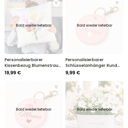
Bald wieder lieferbar
Bald wieder lieferbar
Personalisierbarer
Personalisierbarer
Kissenbezug Blumenstrauß
Schlüsselanhänger Rund
mit Handabdruck
mit Monogramm
19,99 €
9,99 €
Bald wieder lieferbar
Bald wieder lieferbar