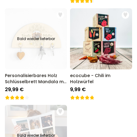
Bald wieder lieferbar
Personalisierbares Holz
ecocube - Chili im
Schlüsselbrett Mandala mit
Holzwürfel
Foto und Text
29,99 €
9,99 €
Bald wieder lieferbar