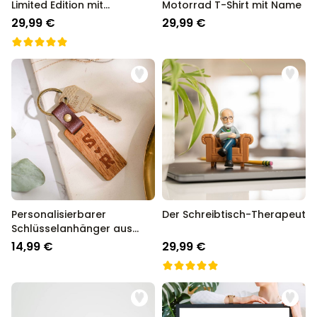
Limited Edition mit
Motorrad T-Shirt mit Name
Jahreszahl
29,99 €
29,99 €
Personalisierbarer
Der Schreibtisch-Therapeut
Schlüsselanhänger aus
Holz mit Symbolen
14,99 €
29,99 €