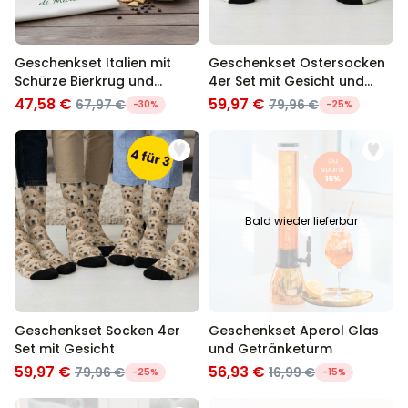
Geschenkset Italien mit
Geschenkset Ostersocken
Schürze Bierkrug und
4er Set mit Gesicht und
Espresso Tasse
Hasenohren
47,58 €
59,97 €
67,97 €
79,96 €
-30%
-25%
Bald wieder lieferbar
Geschenkset Socken 4er
Geschenkset Aperol Glas
Set mit Gesicht
und Getränketurm
59,97 €
56,93 €
79,96 €
16,99 €
-25%
-15%