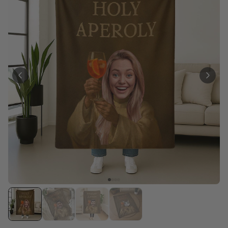
Personalisierbar
Personalisierbares Aperol
Spritz Glas mit Name
über 19.400
16,99 €
mal gekauft
Personalisierbar
Personalisierbares Handtuch
Maritim mit Text
über 1.900
34,99 €
mal gekauft
Personalisierbar
Personalisierbare Schürze
Pizzeria mit Gesicht
über 1.900
29,99 €
mal gekauft