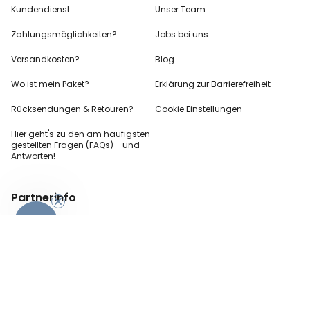
Kundendienst
Unser Team
Zahlungsmöglichkeiten?
Jobs bei uns
Versandkosten?
Blog
Wo ist mein Paket?
Erklärung zur Barrierefreiheit
Rücksendungen & Retouren?
Cookie Einstellungen
Hier geht's zu den
am häufigsten
gestellten
Fragen (FAQs) - und
Antworten!
Partnerinfo
-10%
Pressekontakt
B2B Anfragen
Content Creator
Zahlungsart