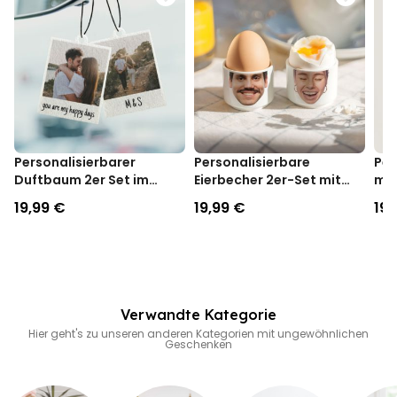
bis zur nächsten Dusche.
nicht dehnt
Auf A5 Folie geliefert - die Tattoos kannst du selbst
ausschneiden
Dermatologisch sehr gut getestetes Material - kann bedenkenlos
bei Kindern & Erwachsenen verwendet werden
HINWEIS: Nicht anwenden bei empfindlicher Haut, in der Nähe der
Augen oder bei Allergien gegen Klebstoff
Personalisierbarer
Personalisierbare
Per
Duftbaum 2er Set im
Eierbecher 2er-Set mit
mit
Polaroid-Look
Gesicht
19,99 €
19,99 €
19,
Verwandte Kategorie
Hier geht's zu unseren anderen Kategorien mit ungewöhnlichen
Geschenken