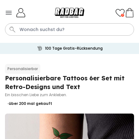
Skip to Content
0
100 Tage Gratis-Rücksendung
Bier
Socken
Handtuch
Aperol
Spiel
Personalisierbar
Personalisierbare Tattoos 6er Set mit
Personalisierbar
Personalisierbares Handtuch
Retro-Designs und Text
mit Getränken und Spruch
Ein bisschen Liebe zum Ankleben.
über 10.000
34,99 €
mal gekauft
über 200
mal gekauft
Personalisierbar
Personalisierbares Retro-
Handtuch mit Text
über 2.400
34,99 €
mal gekauft