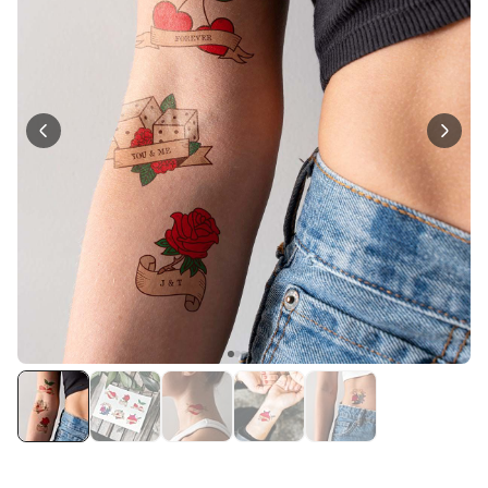
Personalisierbar
Personalisierbares Aperol
Spritz Glas mit Name
über 19.400
16,99 €
mal gekauft
Personalisierbar
Personalisierbare Schürze
Pizzeria mit Gesicht
über 1.900
29,99 €
mal gekauft
Personalisierbar
Personalisierbare
Champagnerschale mit Text
über 2.000
24,99 €
mal gekauft