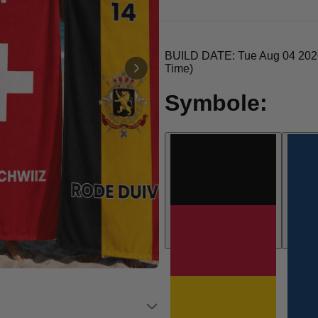
Personalisierbar
Personalisierbares Aperol
Spritz Glas mit Name
über 19.400
16,99 €
mal gekauft
Personalisierbar
Personalisierbares Handtuch
Maritim mit Text
über 1.900
34,99 €
mal gekauft
Personalisierbar
Personalisierbare Schürze
Pizzeria mit Gesicht
über 1.900
29,99 €
mal gekauft