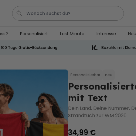
ass?
Personalisiert
Last Minute
Interesse
Neu
Bier
Socken
Aperol
Handtuch
Spiel
100 Tage Gratis-Rücksendung
Bezahle mit Klarn
Personalisierbar
Personalisierbares Handtuch
mit Getränken und Spruch
Personalisierbar
neu
Personalisier
über 10.000
34,99 €
mal gekauft
mit Text
Personalisierbar
Personalisierbares Retro-
Dein Land. Deine Nummer. De
Handtuch mit Text
Strandtuch zur WM 2026.
über 2.400
34,99 €
mal gekauft
34,99 €