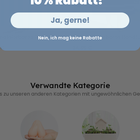
10% Rabatt?
Ja, gerne!
nken und Spruch
nalisierbares Retro-Handtuch mit Text
Personalisierbares Handtu
Nein, ich mag keine Rabatte
 €
34,99 €
Verwandte Kategorie
's zu unseren anderen Kategorien mit ungewöhnlichen 