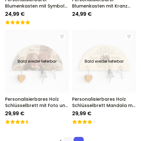
Blumenkasten mit Symbol
Blumenkasten mit Kranz
und Text
und Text
24,99 €
24,99 €
Bald wieder lieferbar
Bald wieder lieferbar
Personalisierbares Holz
Personalisierbares Holz
Schlüsselbrett mit Foto und
Schlüsselbrett Mandala mit
Text
Foto und Text
29,99 €
29,99 €