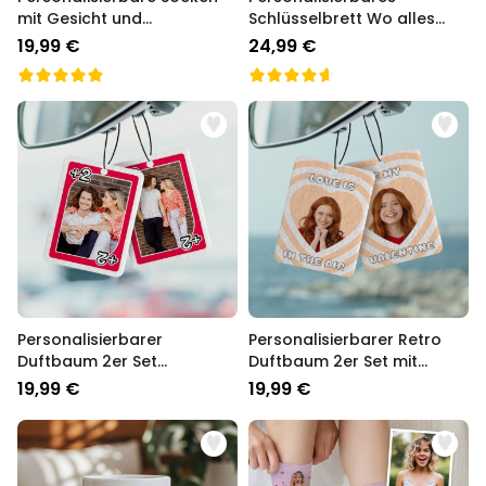
mit Gesicht und
Schlüsselbrett Wo alles
verschiedenen Designs
Begann
19,99 €
24,99 €
Personalisierbarer
Personalisierbarer Retro
Duftbaum 2er Set
Duftbaum 2er Set mit
Spielkarte mit Foto
Gesicht und Text
19,99 €
19,99 €