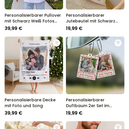
Personalisierbarer Pullover
Personalisierbarer
mit Schwarz Weiß Fotos
Jutebeutel mit Schwarz
und Text
Weiß Fotos und Text
39,99 €
19,99 €
Personalisierbare Decke
Personalisierbarer
mit Foto und Song
Duftbaum 2er Set im
Polaroid-Look mit Herzen
39,99 €
19,99 €