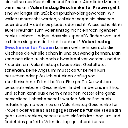
ein seltsames Kuscheltier und Pralinen. Aber liebe Männer,
wenn es um
Valentinstag Geschenke für Frauen
geht,
sind wir längst ein Stück anspruchsvoller geworden. Wir
wollen überrascht werden, vielleicht sogar ein bisschen
beeindruckt - ob ihr es glaubt oder nicht. Wieso schenkt ihr
eurer Freundin zum Valentinstag nicht einfach irgendein
cooles Einhorn Gadget, dass sie super süß finden wird und
mit dem sie garantiert nicht rechnet?
Valentinstag
Geschenke für Frauen
können viel mehr sein, als die
Klischees die wir alle schon in und auswendig kennen. Man
kann natürlich auch noch etwas kreativer werden und der
Freundin am Valentinstag etwas selbst Gestaltetes
schenken. Keine Angst, ihr müsst dafür keinen Kurs
besuchen oder plötzlich auf einen Anflug von
künstlerischem Talent hoffen. Eine große Auswahl an
personalisierbaren Geschenken findet ihr bei uns im Shop
und schon kann aus einem einfachen Poster eine ganz
persönliche Liebesbotschaft werden. Wir helfen euch
natürlich gerne wenn es um Valentinstag Geschenke für
Frauen oder
Valentinstagsgeschenke für die Freundin
geht. Kein Problem, schaut euch einfach im Shop um und
findet das perfekte Valentinstagsgeschenk für sie.