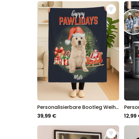
Entdecke unsere Top Weihnachts-Kategorien 20
Nach Person:
Weihnachtsgeschenke für Eltern
Weihnachtsgeschenke für Frauen
Weihnachtsgeschenke für Männer
Weihnchatsgeschenke für Mama
Weihnachtsgeschenke für Papa
Weihnachtsgeschenke für Kinder
Weihnachtsgeschenke für die Freundin
Weihnachtsgeschenke für den Freund
Besondere Ideen:
Personalisierte Weihnachtsgeschenke
Kleine Weihnachtsgeschenke ab 10 €
Wichtelgeschenke
Adventskalender befüllen
Personalisierbare Bootleg Weihnachtsdecke mit Haustier
Personalisierte Adventskalender
39,99 €
12,99
Nikolausgeschenke
Weihnachtliches Drumherum:
Weihnachtsdeko