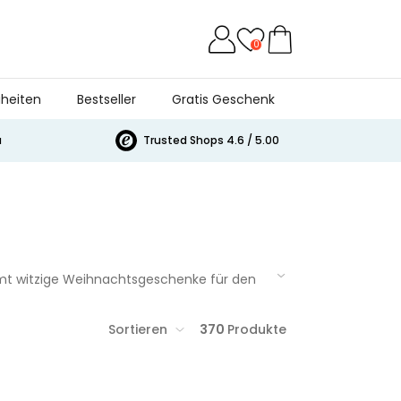
0
heiten
Bestseller
Gratis Geschenk
a
Trusted Shops 4.6 / 5.00
mmt witzige Weihnachtsgeschenke für den
en Fall richtig zum Lachen bringen. Aber
, wie sehr du ihn brauchst und wie froh
Sortieren
370
Produkte
nachts-Kategorien 2025 – sortiert nach