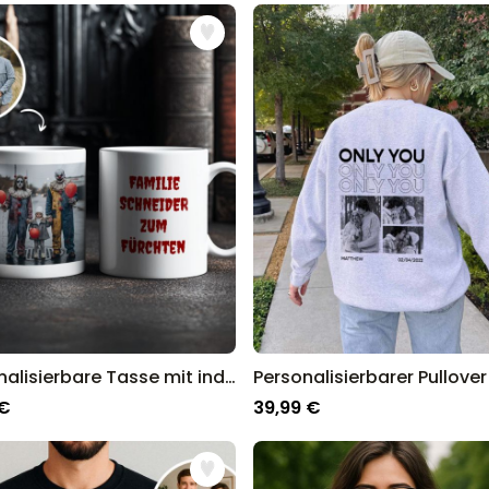
Personalisierbares Handtuch
25 auf einen Blick:
Maritim mit Text
über 1.900
34,99 €
mal gekauft
Personalisierbar
Personalisierbares Retro-
Handtuch mit Text
über 2.400
34,99 €
mal gekauft
Ice Cooler - Kreativer
Flaschenkühler
über 9.700
29,99 €
mal gekauft
Personalisierbare Tasse mit individuellem Horrordesign
 €
39,99 €