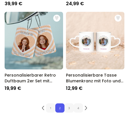
39,99 €
24,99 €
Personalisierbarer Retro
Personalisierbare Tasse
Duftbaum 2er Set mit
Blumenkranz mit Foto und
Gesicht und Text
Text
19,99 €
12,99 €
1
2
3
4