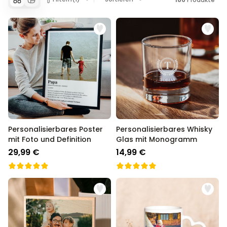
Personalisierbar
Personalisierbares Aperol
Spritz Glas mit Name
über 19.400
16,99 €
mal gekauft
Personalisierbar
Personalisierbare Schürze
Pizzeria mit Gesicht
über 1.900
29,99 €
mal gekauft
Personalisierbarer Duftbaum
Personalisierbares Poster
Personalisierbares Whisky
2er Set im Polaroid-Look
mit Foto und Definition
Glas mit Monogramm
29,99 €
14,99 €
über 13.900
19,99 €
mal gekauft