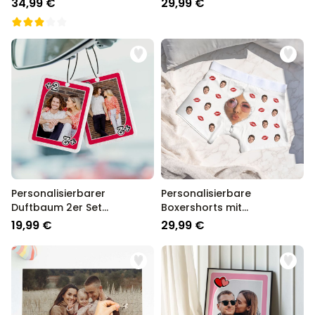
34,99 €
29,99 €
Personalisierbarer
Personalisierbare
Duftbaum 2er Set
Boxershorts mit
Spielkarte mit Foto
Reisverschluss Design
19,99 €
29,99 €