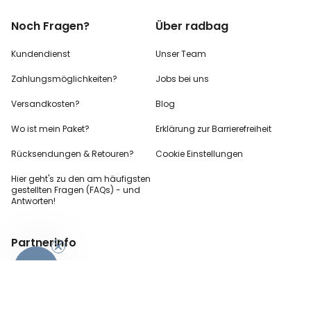
Noch Fragen?
Über radbag
Kundendienst
Unser Team
Zahlungsmöglichkeiten?
Jobs bei uns
Versandkosten?
Blog
Wo ist mein Paket?
Erklärung zur Barrierefreiheit
Rücksendungen & Retouren?
Cookie Einstellungen
Hier geht's zu den
am häufigsten
gestellten
Fragen (FAQs) - und
Antworten!
-10%
Partnerinfo
Pressekontakt
B2B Anfragen
Content Creator