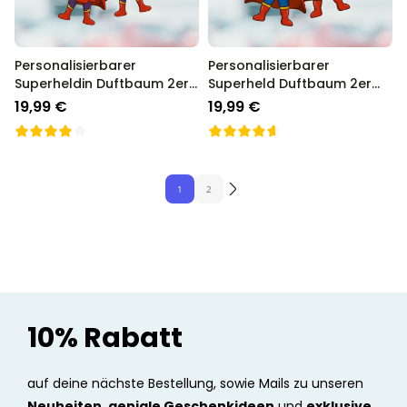
Personalisierbarer
Personalisierbarer
Superheldin Duftbaum 2er
Superheld Duftbaum 2er
Set mit Gesicht
Set mit Gesicht
19,99 €
19,99 €
1
2
10% Rabatt
auf deine nächste Bestellung, sowie Mails zu unseren
Neuheiten, geniale Geschenkideen
und
exklusive