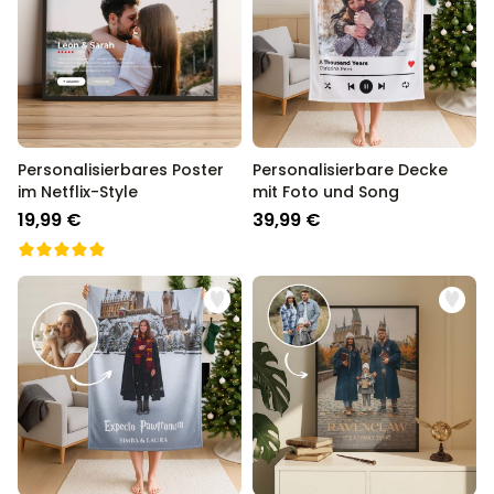
Personalisierbar
Personalisierbares Aperol
Spritz Glas mit Name
über 19.400
16,99 €
mal gekauft
Personalisierbar
Personalisierbares Poster
Personalisierbare Decke
Personalisierbare Schürze
im Netflix-Style
mit Foto und Song
Pizzeria mit Gesicht
19,99 €
39,99 €
über 1.900
29,99 €
mal gekauft
Personalisierbarer Duftbaum
2er Set im Polaroid-Look
über 13.900
19,99 €
mal gekauft