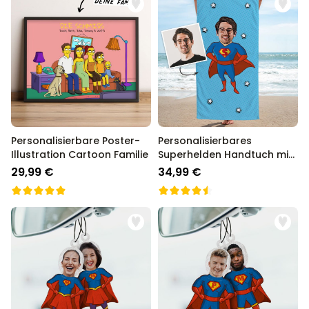
Personalisierbare Poster-
Personalisierbares
Illustration Cartoon Familie
Superhelden Handtuch mit
Gesicht im Comic-Style
29,99 €
34,99 €