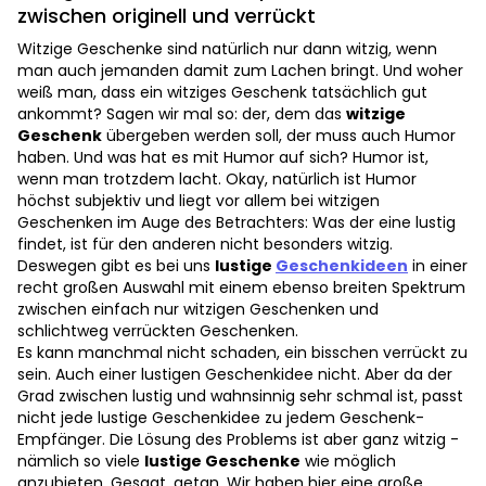
zwischen originell und verrückt
Witzige Geschenke sind natürlich nur dann witzig, wenn
man auch jemanden damit zum Lachen bringt. Und woher
weiß man, dass ein witziges Geschenk tatsächlich gut
ankommt? Sagen wir mal so: der, dem das
witzige
Geschenk
übergeben werden soll, der muss auch Humor
haben. Und was hat es mit Humor auf sich? Humor ist,
wenn man trotzdem lacht. Okay, natürlich ist Humor
höchst subjektiv und liegt vor allem bei witzigen
Geschenken im Auge des Betrachters: Was der eine lustig
findet, ist für den anderen nicht besonders witzig.
Deswegen gibt es bei uns
lustige
Geschenkideen
in einer
recht großen Auswahl mit einem ebenso breiten Spektrum
zwischen einfach nur witzigen Geschenken und
schlichtweg verrückten Geschenken.
Es kann manchmal nicht schaden, ein bisschen verrückt zu
sein. Auch einer lustigen Geschenkidee nicht. Aber da der
Grad zwischen lustig und wahnsinnig sehr schmal ist, passt
nicht jede lustige Geschenkidee zu jedem Geschenk-
Empfänger. Die Lösung des Problems ist aber ganz witzig -
nämlich so viele
lustige Geschenke
wie möglich
anzubieten. Gesagt, getan. Wir haben hier eine große