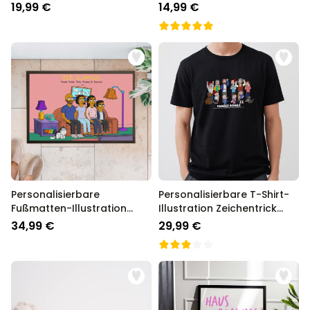
Oktoberfest
Heiligenschein und Gesicht
19,99 €
14,99 €
Personalisierbare
Personalisierbare T-Shirt-
Fußmatten-Illustration
Illustration Zeichentrick
Cartoon Familie
Familie
34,99 €
29,99 €