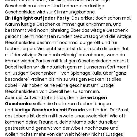
Geschenk amüsieren. Und tadaa - eine lustige
Geschenkidee wird zur Stimmungskanone.
Ein
Highlight auf jeder Party
. Das erklärt doch schon mal,
warum lustige Geschenke immer gut ankommen. Und
bestimmt wird noch jahrelang über das witzige Geschenk
gelacht. Beim nächsten runden Geburtstag wird die witzige
Geschenkidee bestimmt nochmal aufgerollt und für
Lacher sorgen. Vielleicht schaffst du es auch dir einen Ruf
als "der witzige Geschenke-König" aufzubauen, wenn du
immer wieder Parties mit lustigen Geschenkideen crashst.
Dabei helfen wir dir natürlich gern mit unserem Sortiment
an lustigen Geschenken - von Spionage Kulis, über "ganz
besondere" Pralinen bis hin zu witzigen Masken ist alles
dabei - wir haben keine Mühe gescheut um lustige
Geschenkideen von überall her zu sammeln.
Aber der Aufwand lohnt sich, denn die
witzigen
Geschenke
sollen die Leute zum Lachen bringen
und
lustige Geschenke mit Freude
verbinden. Der Ernst
des Lebens ist doch mittlerweile unausweichlich. Wie oft
kommen deine Freundin, deine Mama oder du selber
gestresst und genervt von der Arbeit nachhause und
wollen nichts mehr von der Welt hören? Nichts Lustiges