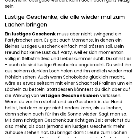
Geschenk-Übergabe werden. Kann doch auch ganz witzig
sein.
Lustige Geschenke, die alle wieder mal zum
Lachen bringen
Ein
lustiges Geschenk
muss aber nicht zwingend ein
Partykracher sein. Es gibt auch Momente, in denen ein
kleines lustiges Geschenk einfach mal trösten soll. Dein
Freund hat keine Lust auf Party, weil er sich momentan
völlig in Selbstmitleid und Liebeskummer suhlt. Du ahnst es
- auch da sind lustige Geschenke angebracht. Du willst ihn
aus seinem dunklen Loch holen und ihn endlich wieder mal
fröhlich sehen. Auch wenn Schokolade glücklich macht,
wäre es etwas seltsam mit einer Schachtel Pralinen um ein
Lächeln zu betteln. Stattdessen könntest du dich aber auf
die Wirkung von
witzigen Geschenkideen
verlassen.
Wenn du vor ihm stehst und ein Geschenk in der Hand
hältst, bei dem er gar nicht anders kann, als zu lachen,
dann schein auch für ihn die Sonne wieder. Sagt man so.
Mit dem richtigen Geschenk zur richtigen Zeit erreichst du
also mehr, als dass jemand ein lustiges Geschenk mehr
zuhause stehen hat. Du bringst damit Leute zum Lachen