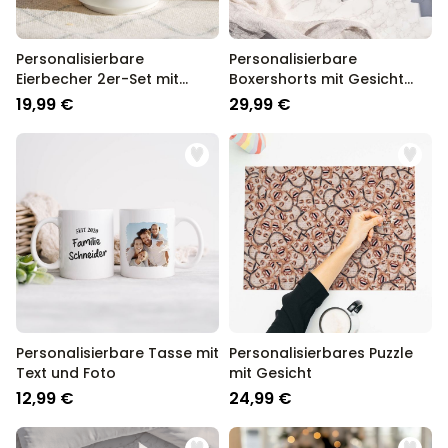
Personalisierbare
Personalisierbare
Eierbecher 2er-Set mit
Boxershorts mit Gesicht
Symbol und Name
und Hasenohren
19,99 €
29,99 €
Personalisierbare Tasse mit
Personalisierbares Puzzle
Text und Foto
mit Gesicht
12,99 €
24,99 €