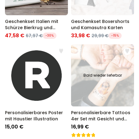
Geschenkset Italien mit
Geschenkset Boxershorts
Schürze Bierkrug und
und Kamasutra Karten
Espresso Tasse
47,58 €
33,98 €
67,97 €
29,99 €
-30%
-15%
Bald wieder lieferbar
Personalisierbares Poster
Personalisierbare Tattoos
mit Haustier Illustration
4er Set mit Gesicht und
Banner
15,00 €
16,99 €