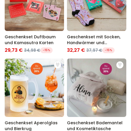
Geschenkset Duftbaum
Geschenkset mit Socken,
und Kamasutra Karten
Handwärmer und
Badekonfetti
29,73 €
32,27 €
34,98 €
37,97 €
-15%
-15%
Geschenkset Aperolglas
Geschenkset Bademantel
und Bierkrug
und Kosmetiktasche