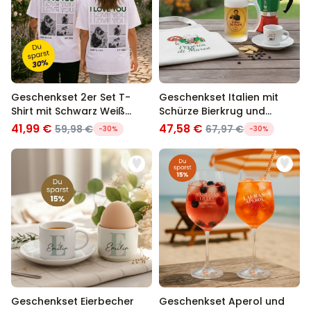
Geschenkset 2er Set T-
Geschenkset Italien mit
Shirt mit Schwarz Weiß
Schürze Bierkrug und
Fotos und Text
Espresso Tasse
41,99 €
47,58 €
59,98 €
67,97 €
-30%
-30%
Geschenkset Eierbecher
Geschenkset Aperol und