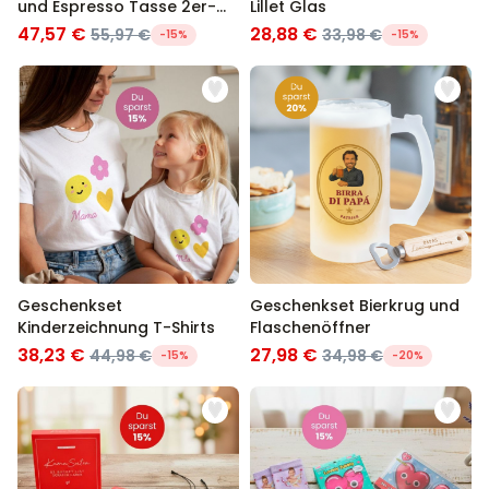
und Espresso Tasse 2er-
Lillet Glas
Set
47,57 €
28,88 €
55,97 €
33,98 €
-15%
-15%
Geschenkset
Geschenkset Bierkrug und
Kinderzeichnung T-Shirts
Flaschenöffner
38,23 €
27,98 €
44,98 €
34,98 €
-15%
-20%