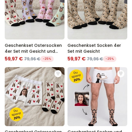
Personalisierbar
Personalisierbares Handtuch
Maritim mit Text
über 1.900
34,99 €
mal gekauft
Personalisierbar
Geschenkset Ostersocken
Geschenkset Socken 4er
Personalisierbares Retro-
4er Set mit Gesicht und
Set mit Gesicht
Handtuch mit Text
Hasenohren
59,97 €
59,97 €
79,96 €
79,96 €
-25%
-25%
über 2.400
34,99 €
mal gekauft
Ice Cooler - Kreativer
Flaschenkühler
über 9.700
29,99 €
mal gekauft