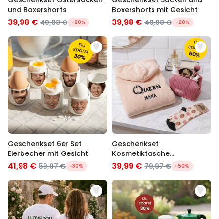
Geschenkset Ostersocken
Geschenkset Socken und
und Boxershorts
Boxershorts mit Gesicht
39,98 €
39,98 €
49,98 €
49,98 €
-20%
-20%
Geschenkset 6er Set
Geschenkset
Eierbecher mit Gesicht
Kosmetiktasche
Bademantel und Socken
41,98 €
39,99 €
59,97 €
79,97 €
-30%
-50%