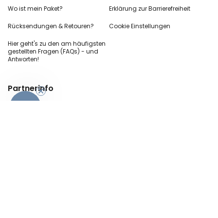
Wo ist mein Paket?
Erklärung zur Barrierefreiheit
Rücksendungen & Retouren?
Cookie Einstellungen
Hier geht's zu den
am häufigsten
gestellten
Fragen (FAQs) - und
Antworten!
Partnerinfo
-10%
Pressekontakt
B2B Anfragen
Content Creator
Zahlungsart
AGB
Sicherheit und Datenschutz
Impressum