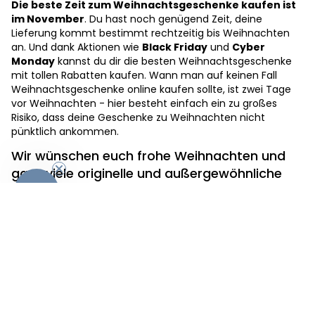
Die beste Zeit zum Weihnachtsgeschenke kaufen ist
im November
. Du hast noch genügend Zeit, deine
Lieferung kommt bestimmt rechtzeitig bis Weihnachten
an. Und dank Aktionen wie
Black Friday
und
Cyber
Monday
kannst du dir die besten Weihnachtsgeschenke
mit tollen Rabatten kaufen. Wann man auf keinen Fall
Weihnachtsgeschenke online kaufen sollte, ist zwei Tage
vor Weihnachten - hier besteht einfach ein zu großes
Risiko, dass deine Geschenke zu Weihnachten nicht
pünktlich ankommen.
Wir wünschen euch frohe Weihnachten und
ganz viele originelle und außergewöhnliche
-10%
Geschenke unter eurem Christbaum!
Apropos Weihnachten.. Erfahrungsgemäß ist die
Vorweihnachtszeit stressig, wenn du also noch auf der
Suche bist um einen
Adventskalender zu befüllen
, dann
schau dich bei uns um. Und hier findest du unsere Auswahl
an
personalisierten Adventskalender
.
Warum Weihnachtsgeschenke bei radbag kaufen?
✓
Riesige Auswahl
– Geschenke für jeden auf deiner Liste