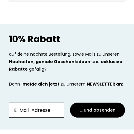
schließlich sind wir seit über 13 Jahren der Go-To Shop für
personalisierte Geschenke in Deutschland.
10% Rabatt
auf deine nächste Bestellung, sowie Mails zu unseren
Neuheiten, geniale Geschenkideen
und
exklusive
Rabatte
gefällig?
Dann
melde dich jetzt
zu unserem
NEWSLETTER an
:
... und absenden