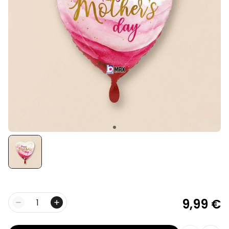
Personalisierbar
Personalisierbares Handtuch
Maritim mit Text
über 1.900
34,99 €
mal gekauft
Personalisierbar
Personalisierbares Retro-
Handtuch mit Text
über 2.400
34,99 €
mal gekauft
Ice Cooler - Kreativer
Flaschenkühler
29,99 €
über 9.700
mal gekauft
9,99 €
Menge