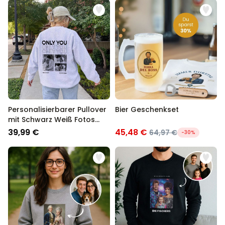
Personalisierbarer Pullover
Bier Geschenkset
mit Schwarz Weiß Fotos
und Text
39,99 €
45,48 €
64,97 €
-30%