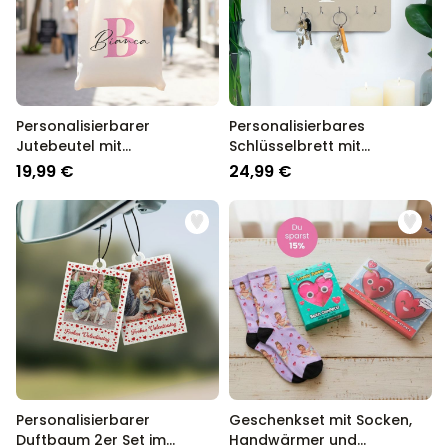
Personalisierbar
Personalisierbares Aperol
Spritz Glas mit Name
über 19.400
16,99 €
mal gekauft
Personalisierbarer
Personalisierbares
Jutebeutel mit
Schlüsselbrett mit
Personalisierbar
Monogramm
Personalisierbare Schürze
Monogramm
19,99 €
24,99 €
Pizzeria mit Gesicht
über 1.900
29,99 €
mal gekauft
Personalisierbarer Duftbaum
2er Set im Polaroid-Look
über 13.900
19,99 €
mal gekauft
Personalisierbarer
Geschenkset mit Socken,
Duftbaum 2er Set im
Handwärmer und