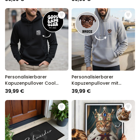
Personalisierbarer
Personalisierbarer
Kapuzenpullover Cool
Kapuzenpullover mit
Moms & Dads Club
deinem Haustier als Comic
39,99 €
39,99 €