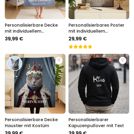
Personalisierbare Decke
Personalisierbares Poster
mit individuellem
mit individuellem
Zauberdesign
Zauberdesign
39,99 €
29,99 €
Personalisierbare Decke
Personalisierbarer
Haustier mit Kostüm
Kapuzenpullover mit Text
39,99 €
39,99 €