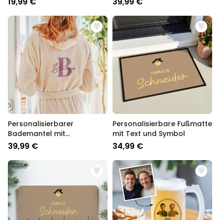
19,99 €
39,99 €
Text
Personalisierbarer
Personalisierbare Fußmatte
Bademantel mit
mit Text und Symbol
Monogramm und Name
39,99 €
34,99 €