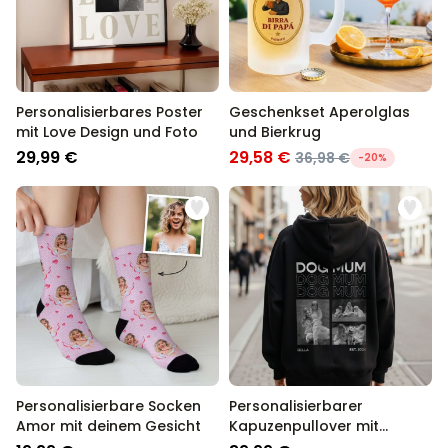
Personalisierbares Poster
Geschenkset Aperolglas
mit Love Design und Foto
und Bierkrug
29,99 €
29,58 €
36,98 €
-20%
Personalisierbare Socken
Personalisierbarer
Amor mit deinem Gesicht
Kapuzenpullover mit
Schwarz Weiß Fotos und