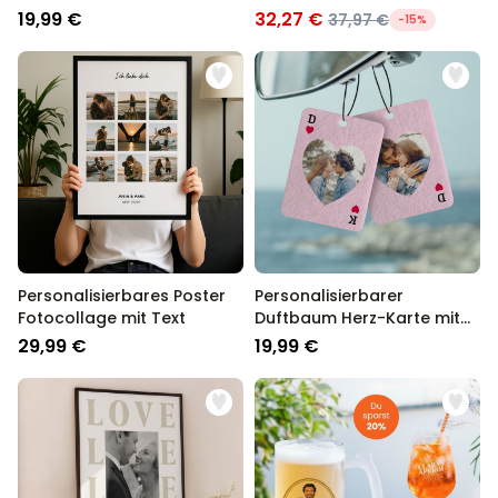
Polaroid-Look mit Herzen
Badekonfetti
19,99 €
32,27 €
37,97 €
-15%
Personalisierbares Poster
Personalisierbarer
Fotocollage mit Text
Duftbaum Herz-Karte mit
Foto
29,99 €
19,99 €