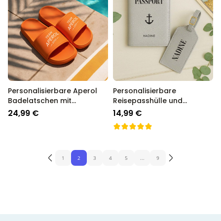
Personalisierbare Aperol
Personalisierbare
Badelatschen mit
Reisepasshülle und
Jahreszahl
Koffertag mit Symbol und
24,99 €
14,99 €
Text
1
2
3
4
5
...
9