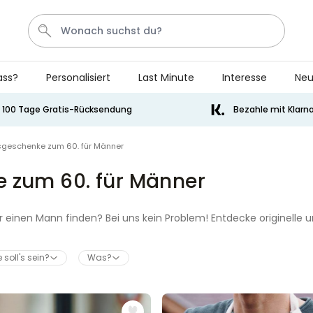
ass?
Personalisiert
Last Minute
Interesse
Neu
Bier
Socken
Aperol
Handtuch
Spiel
100 Tage Gratis-Rücksendung
Bezahle mit Klarn
Personalisierbar
geschenke zum 60. für Männer
Personalisierbares Handtuch
mit Getränken und Spruch
 zum 60. für Männer
über 10.000
34,99 €
mal gekauft
 einen Mann finden? Bei uns kein Problem! Entdecke originelle
Personalisierbar
Personalisierbares Retro-
Handtuch mit Text
 soll's sein?
Was?
über 2.400
34,99 €
mal gekauft
Personalisierbar