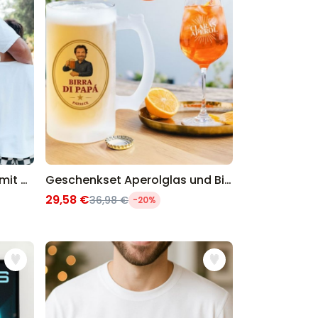
Personalisierbares T-Shirt mit deiner Zeichnung vorne und hinten
Geschenkset Aperolglas und Bierkrug
29,58 €
36,98 €
-20%