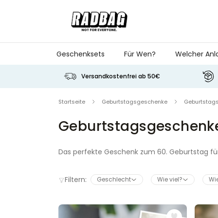
Skip to Content
Geschenksets
Für Wen?
Welcher Anl
Versandkostenfrei ab 50€
Startseite
Geburtstagsgeschenke
Geburtstags
Geburtstagsgeschenke
Das perfekte Geschenk zum 60. Geburtstag für
60er.
Filtern:
Geschlecht
Wie viel?
Wie