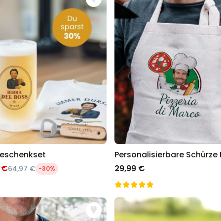
Personalisierbares Aperol
Spritz Glas mit Name
über 19.400
16,99 €
mal gekauft
Personalisierbar
Personalisierbares Handtuch
Maritim mit Text
über 1.900
34,99 €
mal gekauft
Personalisierbar
Personalisierbare Schürze
Pizzeria mit Gesicht
über 1.900
Geschenkset
29,99 €
mal gekauft
 €
29,99 €
64,97 €
-30%