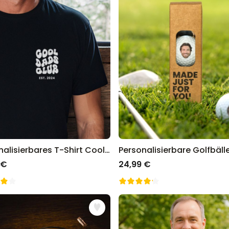
Personalisierbares T-Shirt Cool Moms & Dads Club
 €
24,99 €