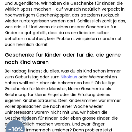
und Jugendliche. Wir haben die Geschenke für Kinder, die
wirklich Spass machen - auf Wunsch natürlich verpackt in
hochwertigem Geschenkpapier, das trotzdem ruckzuck
wieder runtergerissen werden darf. Schliesslich zählt ja das,
was drin ist. Und wenn dir eines unserer Geschenke für
Kinder so gut gefällt, dass du es am liebsten selber
behalten möchtest, kein Problem, wir spielen manchmal
auch heimlich damit.
Geschenke für Kinder oder für die, die gerne
noch Kind wären
Bei radbag findest du alles, was du als Kind schon immer
zum Geburtstag oder zum
Nikolaus
oder Weihnachten
haben wolltest - aber nie bekommen hast! Ob lustige
Geschenke für kleine Monster, kleine Geschenke als
Belohnung für kleine Engel oder die Erfüllung deines
eigenen Kindheitstraums. Dein Kinderzimmer war immer
voller Spielsachen die nach einer Woche wieder
uninteressant waren? Nicht mit uns, wir haben die
Geschenkideen für Kinder, oder eben grosse Kinder, die
euch glücklich machen werden. Und zwar länger.
-10%
Du bist dir immernoch unsicher? Dann probiere jetzt