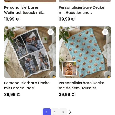
Personalisierbarer
Personalisierbare Decke
Weihnachtssack mit
mit Haustier und
Illustration
Hintergrund
19,99 €
39,99 €
Personalisierbare Decke
Personalisierbare Decke
mit Fotocollage
mit deinem Haustier
39,99 €
39,99 €
1
2
3