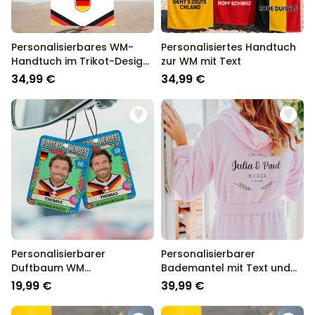
Personalisierbares WM-
Personalisiertes Handtuch
Handtuch im Trikot-Design
zur WM mit Text
mit Text
34,99 €
34,99 €
Personalisierbarer
Personalisierbarer
Duftbaum WM
Bademantel mit Text und
Sammelsticker mit Foto
Kranz
19,99 €
39,99 €