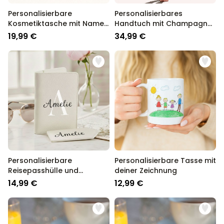
Personalisierbare
Personalisierbares
Kosmetiktasche mit Name
Handtuch mit Champagner
und Symbol
und Text
19,99 €
34,99 €
Personalisierbare
Personalisierbare Tasse mit
Reisepasshülle und
deiner Zeichnung
Koffertag mit Monogramm
14,99 €
12,99 €