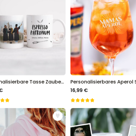
Personalisierbares Handtuch
Maritim mit Text
über 1.900
34,99 €
mal gekauft
Personalisierbar
Personalisierbares Retro-
Handtuch mit Text
über 2.400
34,99 €
mal gekauft
Ice Cooler - Kreativer
Flaschenkühler
Personalisierbare Tasse Zauberinnen
 €
16,99 €
über 9.700
29,99 €
mal gekauft