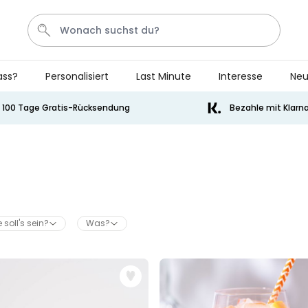
ass?
Personalisiert
Last Minute
Interesse
Neu
Bier
Socken
Aperol
Kissen
Handtuch
100 Tage Gratis-Rücksendung
Bezahle mit Klarn
Personalisierbar
Personalisierbares Handtuch
mit Getränken und Spruch
über 10.000
34,99 €
mal gekauft
 soll's sein?
Was?
Personalisierbar
Personalisierbares Aperol
Spritz Glas mit Name
über 19.400
16,99 €
mal gekauft
Personalisierbar