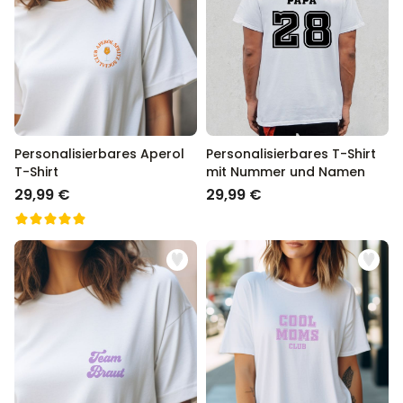
oder als Geschenk für eine besondere Frau!
Personalisierbar
Personalisierbares Aperol
Spritz Glas mit Name
über 19.400
16,99 €
mal gekauft
Personalisierbar
Personalisierbare Schürze
Personalisierbares Aperol
Personalisierbares T-Shirt
Pizzeria mit Gesicht
T-Shirt
mit Nummer und Namen
über 1.900
29,99 €
29,99 €
29,99 €
mal gekauft
Personalisierbarer Duftbaum
2er Set im Polaroid-Look
über 13.900
19,99 €
mal gekauft