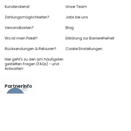
Kundendienst
Unser Team
Zahlungsmöglichkeiten?
Jobs bei uns
Versandkosten?
Blog
Wo ist mein Paket?
Erklärung zur Barrierefreiheit
Rücksendungen & Retouren?
Cookie Einstellungen
Hier geht's zu den
am häufigsten
gestellten
Fragen (FAQs) - und
Antworten!
Partnerinfo
-10%
Pressekontakt
B2B Anfragen
Content Creator
Zahlungsart