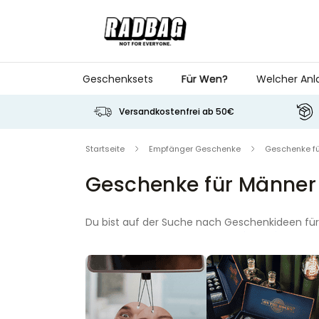
Skip to Content
Geschenksets
Für Wen?
Welcher Anl
Versandkostenfrei ab 50€
Startseite
Empfänger Geschenke
Geschenke f
Geschenke für Männer
Du bist auf der Suche nach Geschenkideen fü
Freund
, ein cooles
Geschenk für deinen Pa
haben schon früh erkannt, dass auch Männer
Wir haben die besten Geschenkideen für Männ
Viel Spaß beim Stöbern von über 490 Geschen