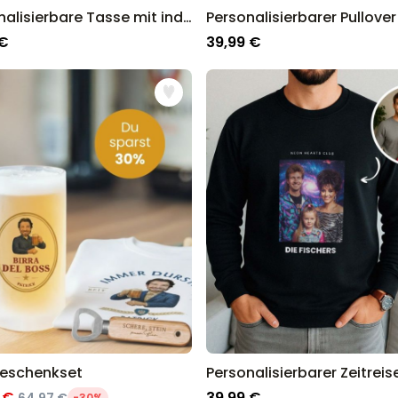
Personalisierbare Tasse mit individuellem Horrordesign
 €
39,99 €
Geschenkset
 €
39,99 €
-30%