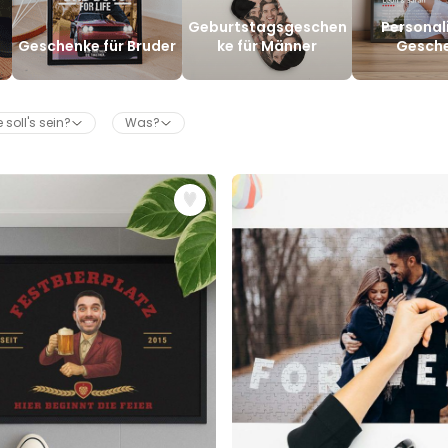
Personalisierbares Aperol
Geburtstagsgeschen
Personal
Spritz Glas mit Name
a
Geschenke für Bruder
ke für Männer
Gesch
über 19.400
16,99 €
mal gekauft
Personalisierbar
 soll's sein?
Was?
Personalisierbares Handtuch
Maritim mit Text
über 1.900
34,99 €
mal gekauft
Personalisierbar
Personalisierbare Schürze
Pizzeria mit Gesicht
über 1.900
29,99 €
mal gekauft