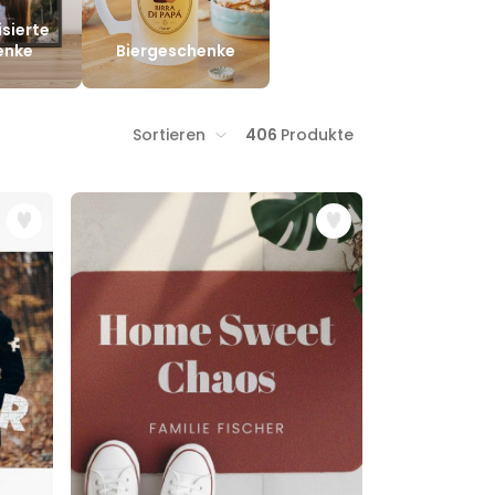
isierte
enke
Biergeschenke
Sortieren
406
Produkte