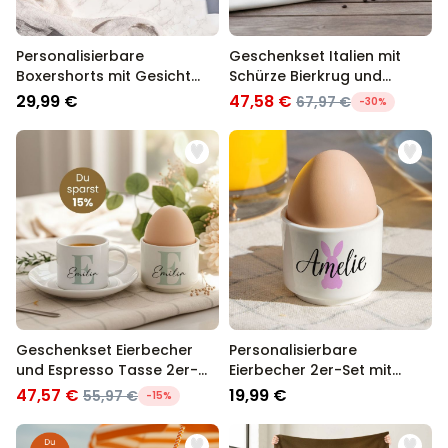
Personalisierbare
Geschenkset Italien mit
Boxershorts mit Gesicht
Schürze Bierkrug und
und Hasenohren
Espresso Tasse
29,99 €
47,58 €
67,97 €
-30%
Geschenkset Eierbecher
Personalisierbare
und Espresso Tasse 2er-
Eierbecher 2er-Set mit
Set
Symbol und Name
47,57 €
19,99 €
55,97 €
-15%