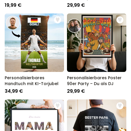
Sammelsticker mit Foto
Text
19,99 €
29,99 €
Personalisierbares
Personalisierbares Poster
Handtuch mit KI-Torjubel
90er Party – Du als DJ
34,99 €
29,99 €