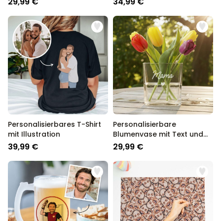
29,99 €
34,99 €
Personalisierbares T-Shirt
Personalisierbare
mit Illustration
Blumenvase mit Text und
Symbol
39,99 €
29,99 €