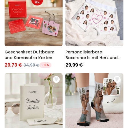
Geschenkset Duftbaum
Personalisierbare
und Kamasutra Karten
Boxershorts mit Herz und
Initialen
29,73 €
29,99 €
34,98 €
-15%