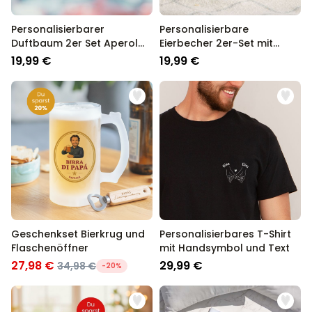
Personalisierbarer
Personalisierbare
Duftbaum 2er Set Aperol
Eierbecher 2er-Set mit
mit Gesicht
Monogramm
19,99 €
19,99 €
Geschenkset Bierkrug und
Personalisierbares T-Shirt
Flaschenöffner
mit Handsymbol und Text
27,98 €
29,99 €
34,98 €
-20%