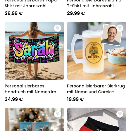
Personalisierbares Papa T-
Personalisierbares Mama
Shirt mit Jahreszahl
T-Shirt mit Jahreszahl
29,99 €
29,99 €
Personalisierbares
Personalisierbarer Bierkrug
Handtuch mit Namen im
mit Name und Comic-
Graffiti Design
Porträt
34,99 €
19,99 €