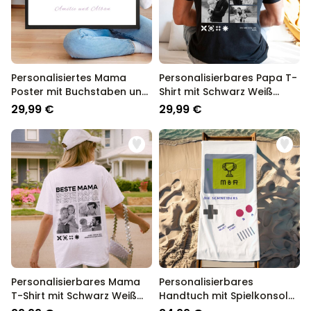
Personalisiertes Mama
Personalisierbares Papa T-
Poster mit Buchstaben und
Shirt mit Schwarz Weiß
Fotos
Fotos und Text
29,99 €
29,99 €
Personalisierbares Mama
Personalisierbares
T-Shirt mit Schwarz Weiß
Handtuch mit Spielkonsole
Fotos und Text
und Text