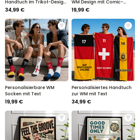
Handtuch im Trikot-Design
WM Design mit Comic-
mit Text
Illustration
34,99 €
19,99 €
Personalisierbare WM
Personalisiertes Handtuch
Socken mit Text
zur WM mit Text
19,99 €
34,99 €