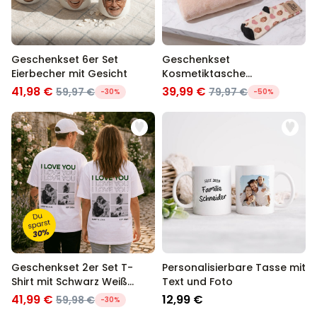
Geschenkset 6er Set
Geschenkset
Eierbecher mit Gesicht
Kosmetiktasche
Bademantel und Socken
41,98 €
39,99 €
59,97 €
79,97 €
-30%
-50%
Geschenkset 2er Set T-
Personalisierbare Tasse mit
Shirt mit Schwarz Weiß
Text und Foto
Fotos und Text
41,99 €
12,99 €
59,98 €
-30%