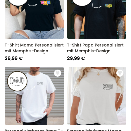
Personalisierbar
Personalisierbares Aperol
Spritz Glas mit Name
über 19.400
16,99 €
mal gekauft
Personalisierbar
T-Shirt Mama Personalisiert
T-Shirt Papa Personalisiert
Personalisierbare Schürze
mit Memphis-Design
mit Memphis-Design
Pizzeria mit Gesicht
29,99 €
29,99 €
über 1.900
29,99 €
mal gekauft
Personalisierbarer Duftbaum
2er Set im Polaroid-Look
über 13.900
19,99 €
mal gekauft