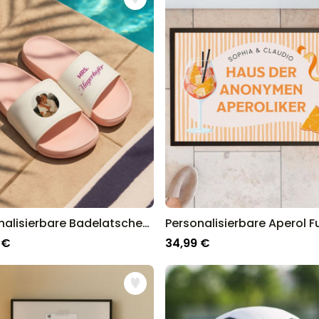
26 auf einen Blick:
Personalisierbares Aperol
Spritz Glas mit Name
über 19.400
16,99 €
mal gekauft
Personalisierbar
Personalisierbares Handtuch
Maritim mit Text
über 1.900
34,99 €
mal gekauft
Personalisierbar
Personalisierbare Schürze
Pizzeria mit Gesicht
über 1.900
Personalisierbare Badelatschen mit Foto und Text
29,99 €
mal gekauft
 €
34,99 €
ankommt, schließlich sind wir seit über 13 Jahren der Go-To Sho