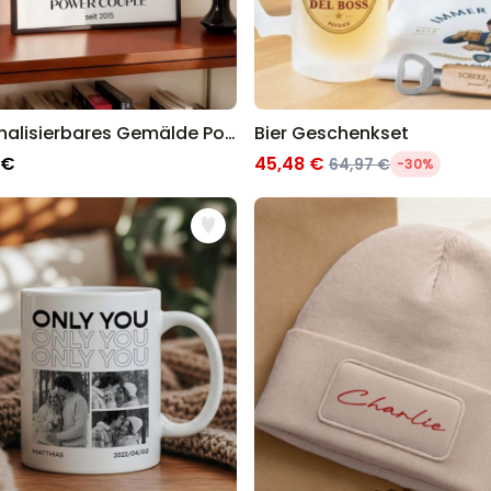
Personalisierbares Gemälde Poster
Bier Geschenkset
 €
45,48 €
64,97 €
-30%