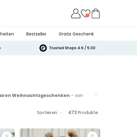
0
heiten
Bestseller
Gratis Geschenk
a
Trusted Shops 4.6 / 5.00
erbaren Weihnachtsgeschenken
– von
ouch
du
versehen: schnell gestaltet, liebevoll
wir innerhalb von 24 h
, damit dein
Sortieren
473
Produkte
nachts-Kategorien 2026 – sortiert nach