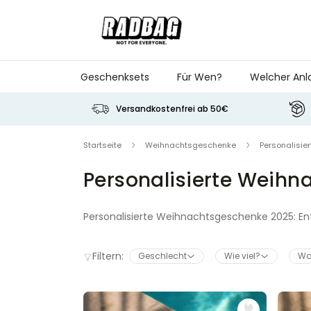
Skip to Content
Geschenksets
Für Wen?
Welcher Anl
Versandkostenfrei ab 50€
Startseite
Weihnachtsgeschenke
Personalisi
Personalisierte Weih
Personalisierte Weihnachtsgeschenke 2025: E
Tassen mit Gesicht über gravierte Gläser bis 
umgesetzt und bereit für den Gabentisch. Und 
Filtern:
Geschlecht
Wie viel?
Wa
persönliches Geschenk rechtzeitig ankommt – 
Du suchst nach weiteren Weihnachtsgeschenken
Anlass, Person und Geschenkidee.