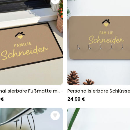
Personalisierbares Aperol
Spritz Glas mit Name
über 19.400
16,99 €
mal gekauft
Personalisierbar
Personalisierbares Handtuch
Maritim mit Text
über 1.900
34,99 €
mal gekauft
Personalisierbar
Personalisierbare Schürze
Pizzeria mit Gesicht
über 1.900
Personalisierbare Fußmatte mit Text und Symbol
29,99 €
mal gekauft
 €
24,99 €
ankommt, schließlich sind wir seit über 13 Jahren der Go-To Sho