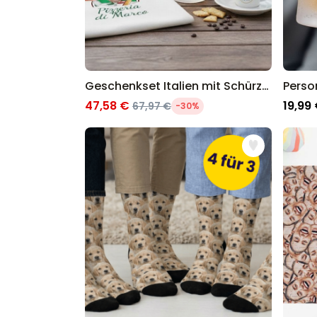
Geschenkset Italien mit Schürze Bierkrug und Espresso Tasse
47,58 €
19,99
67,97 €
-30%