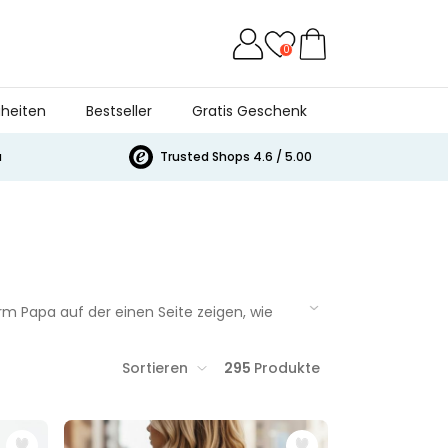
0
heiten
Bestseller
Gratis Geschenk
a
Trusted Shops 4.6 / 5.00
m Papa auf der einen Seite zeigen, wie
ken für Väter kannst du Papa alles auf
n zu Weihnachten.
Sortieren
295
Produkte
nachts-Kategorien 2025 – sortiert nach