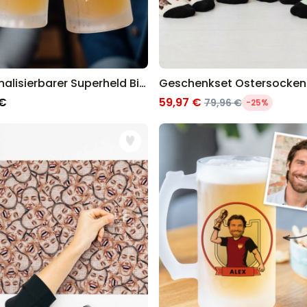
Personalisierbarer Superheld Bierkrug
 €
59,97 €
79,96 €
-25%