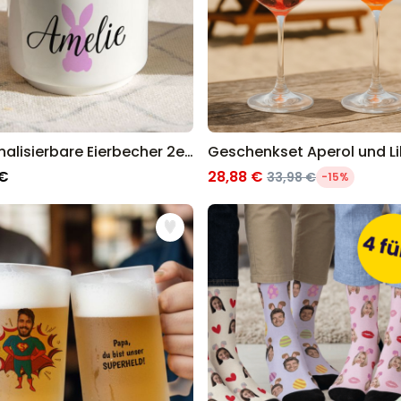
Personalisierbare Eierbecher 2er-Set mit Symbol und Name
 €
28,88 €
33,98 €
-15%