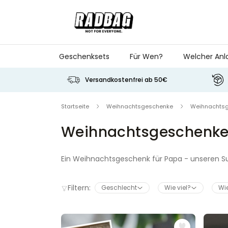
Skip to Content
Geschenksets
Für Wen?
Welcher Anl
Versandkostenfrei ab 50€
Startseite
Weihnachtsgeschenke
Weihnachtsg
Weihnachtsgeschenke
Ein Weihnachtsgeschenk für Papa - unseren Sup
cool er ist und auf der anderen Seite wie ung
einmal zeigen. Personalisiere jetzt deine Na
Filtern:
Geschlecht
Wie viel?
Wie
Du suchst nach weiteren Weihnachtsgeschenken
Anlass, Person und Geschenkidee.
Entdecke unsere Top Weihnachts-Kategorien 20