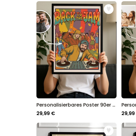
Nach Person:
Weihnachtsgeschenke für Eltern
Weihnachtsgeschenke für Frauen
Weihnachtsgeschenke für Männer
Weihnchatsgeschenke für Mama
Weihnachtsgeschenke für Papa
Weihnachtsgeschenke für Kinder
Weihnachtsgeschenke für die Freundin
Weihnachtsgeschenke für den Freund
Besondere Ideen:
Personalisierte Weihnachtsgeschenke
Kleine Weihnachtsgeschenke ab 10 €
Wichtelgeschenke
Adventskalender befüllen
Personalisierte Adventskalender
Nikolausgeschenke
Personalisierbares Poster 90er Party – Du als DJ
29,99 €
29,99
Weihnachtliches Drumherum:
Weihnachtsdeko
Wir bei radbag wissen was an Weihnachten gut 