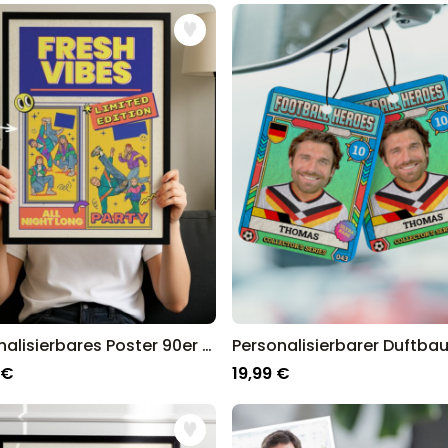
Personalisierbares Aperol
Spritz Glas mit Name
über 19.400
16,99 €
mal gekauft
Personalisierbar
Personalisierbares Handtuch
Maritim mit Text
über 1.900
34,99 €
mal gekauft
Personalisierbar
Personalisierbare Schürze
Pizzeria mit Gesicht
über 1.900
29,99 €
mal gekauft
Personalisierbares Poster 90er Party mit Fotos und Text
 €
19,99 €
ankommt, schließlich sind wir seit über 13 Jahren der Go-To Sho