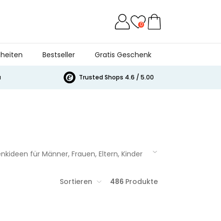
0
heiten
Bestseller
Gratis Geschenk
a
Trusted Shops 4.6 / 5.00
ideen für Männer, Frauen, Eltern, Kinder
e für jedes Budget. Dank unserer cleveren
Sortieren
486
Produkte
dee.