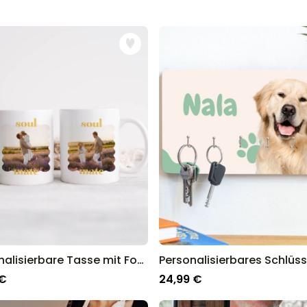
Personalisierbares Handtuch
Maritim mit Text
über 1.900
34,99 €
mal gekauft
Personalisierbar
Personalisierbares Retro-
Handtuch mit Text
über 2.400
34,99 €
mal gekauft
Ice Cooler - Kreativer
Flaschenkühler
über 9.700
29,99 €
mal gekauft
Personalisierbare Tasse mit Foto und Text
 €
24,99 €