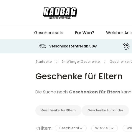
Skip to Content
Geschenksets
Für Wen?
Welcher Anl
Versandkostenfrei ab 50€
Startseite
Empfänger Geschenke
Geschenke für
Geschenke für Eltern
Die Suche nach
Geschenken für Eltern
kann 
Geschenkideen, die Mama und Papa garantiert b
gibt es für jeden Geschmack das passende
Ge
gibt es kulinarische Überraschungen, und für 
Geschenke für Eltern
Geschenke für Kinder
sorge für strahlende Augen bei der nächsten F
Filtern:
Geschlecht
Wie viel?
Wie