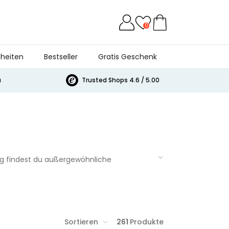
0
heiten
Bestseller
Gratis Geschenk
a
Trusted Shops 4.6 / 5.00
bag findest du außergewöhnliche
s oder stilvolle Wohnaccessoires – hier
nützliche Helfer für den Alltag, für Genießer
it einem besonderen
Geschenk Eltern
und
Sortieren
261
Produkte