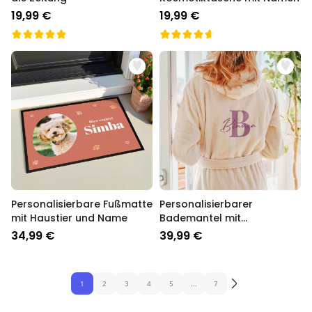
19,99 €
19,99 €
Personalisierbare Fußmatte
Personalisierbarer
mit Haustier und Name
Bademantel mit
Monogramm und Name
34,99 €
39,99 €
1
2
3
4
5
...
7