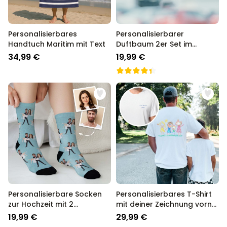
schließlich sind wir seit über 13 Jahren der Go-To Shop für
personalisierte Geschenke in Deutschland.
Personalisierbares
Personalisierbarer
Handtuch Maritim mit Text
Duftbaum 2er Set im
Polaroid-Look
34,99 €
19,99 €
Personalisierbare Socken
Personalisierbares T-Shirt
zur Hochzeit mit 2
mit deiner Zeichnung vorne
Gesichtern
und hinten
19,99 €
29,99 €