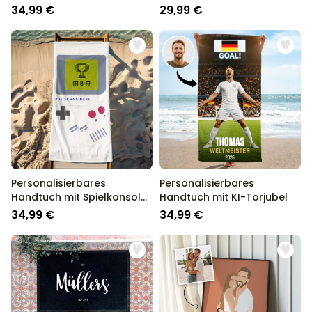
34,99 €
29,99 €
Personalisierbares
Personalisierbares
Handtuch mit Spielkonsole
Handtuch mit KI-Torjubel
und Text
34,99 €
34,99 €