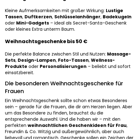
Kleine Aufmerksamkeiten mit großer Wirkung:
Lustige
Tassen
,
Duftkerzen
,
Schlüsselanhänger
,
Badekugeln
oder
Mini-Gadgets
– ideal als Secret-Santa-Geschenk
oder kleines Extra unterm Baum.
Weihnachtsgeschenke bis 50 €
Die perfekte Balance zwischen Stil und Nutzen:
Massage-
Sets
,
Design-Lampen
,
Foto-Tassen
,
Wellness-
Produkte
oder
Personalisierungen
– beliebt und sofort
einsatzbereit.
Die besonderen Weihnachtsgeschenke für
Frauen
Ein Weihnachtsgeschenk sollte schon etwas Besonderes
sein – gerade für die Frauen, die dir am Herzen liegen. Aber
um das Besondere zu finden, brauchst du die
entsprechende Auswahl. Und die haben wir – mit den
perfekten
weihnachtlichen Geschenkideen für Frau
,
Freundin & Co. Witzig und außergewöhnlich, aber auch
liebevoll und romantisch. Geschenke sollen ein Zeichen der