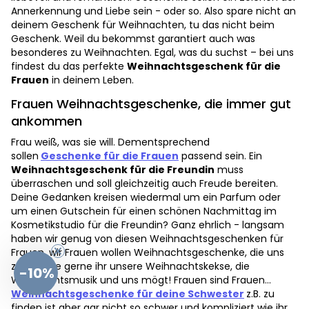
Annerkennung und Liebe sein - oder so. Also spare nicht an
deinem Geschenk für Weihnachten, tu das nicht beim
Geschenk. Weil du bekommst garantiert auch was
besonderes zu Weihnachten. Egal, was du suchst – bei uns
findest du das perfekte
Weihnachtsgeschenk für die
Frauen
in deinem Leben.
Frauen Weihnachtsgeschenke, die immer gut
ankommen
Frau weiß, was sie will. Dementsprechend
sollen
Geschenke für die Frauen
passend sein. Ein
Weihnachtsgeschenk für die Freundin
muss
überraschen und soll gleichzeitig auch Freude bereiten.
Deine Gedanken kreisen wiedermal um ein Parfum oder
um einen Gutschein für einen schönen Nachmittag im
Kosmetikstudio für die Freundin? Ganz ehrlich - langsam
haben wir genug von diesen Weihnachtsgeschenken für
Frauen, wir Frauen wollen Weihnachtsgeschenke, die uns
zeigen wie gerne ihr unsere Weihnachtskekse, die
-10%
Weihnachtsmusik und uns mögt! Frauen sind Frauen...
Weihnachtsgeschenke für deine Schwester
z.B. zu
finden ist aber gar nicht so schwer und kompliziert wie ihr