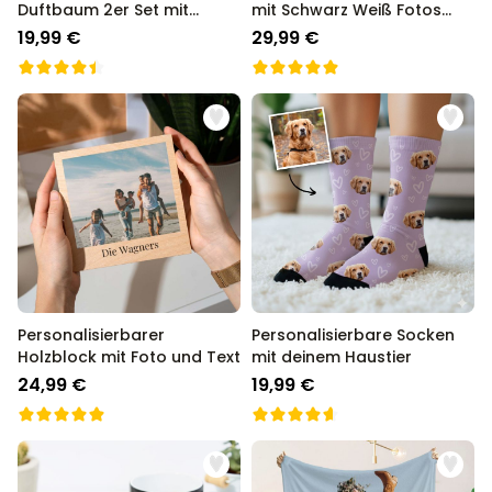
Duftbaum 2er Set mit
mit Schwarz Weiß Fotos
Gesicht
und Text
19,99 €
29,99 €
Personalisierbarer
Personalisierbare Socken
Holzblock mit Foto und Text
mit deinem Haustier
24,99 €
19,99 €